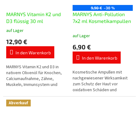
9,90 €
–30 %
MARNYS Vitamin K2 und
MARNYS Anti-Pollution
D3 flüssig 30 ml
7x2 ml Kosmetikampullen
auf Lager
Die
auf Lager
durchschnittliche
12,90 €
Produktbewertung
6,90 €
ist
In den Warenkorb
5,0
In den Warenkorb
von
5
MARNYS Vitamin K2 und D3 in
Kosmetische Ampullen mit
Sternen.
nativem Olivenöl für Knochen,
nachgewiesener Wirksamkeit
Calciumaufnahme, Zähne,
zum Schutz der Haut vor
Muskeln, Immunsystem und
oxidativen Schäden und
normale Blutgerinnung.
Lichtalterung durch
Umweltverschmutzung, blaues
Abverkauf
Licht oder Strahlung...