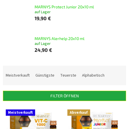
MARNYS Protect Junior 20x10 ml
auf Lager
19,90 €
MARNYS Alerhelp 20x10 ml
auf Lager
24,90 €
P
r
Meistverkauft
Günstigste
Teuerste
Alphabetisch
o
d
u
FILTER ÖFFNEN
k
t
L
s
Meistverkauft
Abverkauf
i
o
s
r
t