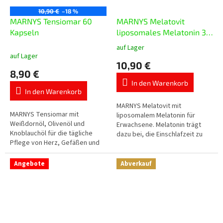
10,90 €
–18 %
MARNYS Tensiomar 60
MARNYS Melatovit
Kapseln
liposomales Melatonin 30
ml
auf Lager
Die
auf Lager
durchschnittliche
10,90 €
Produktbewertung
8,90 €
ist
In den Warenkorb
5,0
In den Warenkorb
von
5
MARNYS Melatovit mit
MARNYS Tensiomar mit
Sternen.
liposomalem Melatonin für
Weißdornöl, Olivenöl und
Erwachsene. Melatonin trägt
Knoblauchöl für die tägliche
dazu bei, die Einschlafzeit zu
Pflege von Herz, Gefäßen und
verkürzen, die Tagesdosis
Blutkreislauf. Jede Kapsel
enthält 1 mg Melatonin.
enthält 200 mg Weißdornöl, 200
Angebote
Abverkauf
mg Olivenöl und...