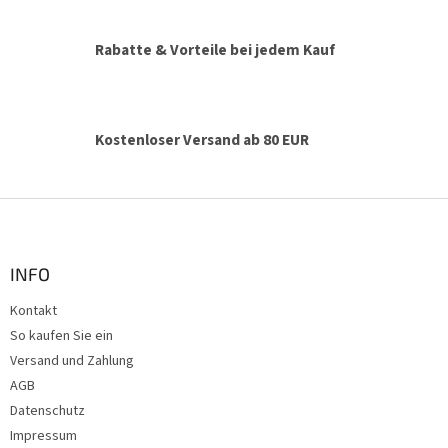
e
l
e
Rabatte & Vorteile bei jedem Kauf
m
e
n
t
e
Kostenloser Versand ab 80 EUR
d
e
r
F
L
u
i
ß
s
t
z
INFO
e
e
Kontakt
i
So kaufen Sie ein
l
e
Versand und Zahlung
AGB
Datenschutz
Impressum