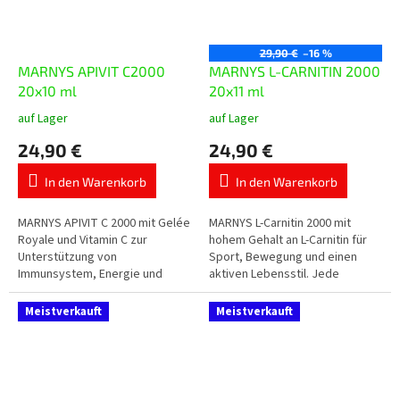
29,90 €
–16 %
MARNYS APIVIT C2000
MARNYS L-CARNITIN 2000
20x10 ml
20x11 ml
auf Lager
auf Lager
Die
Die
durchschnittliche
durchschnittliche
24,90 €
24,90 €
Produktbewertung
Produktbewertung
ist
ist
In den Warenkorb
In den Warenkorb
5,0
5,0
von
von
5
5
MARNYS APIVIT C 2000 mit Gelée
MARNYS L-Carnitin 2000 mit
Sternen.
Sternen.
Royale und Vitamin C zur
hohem Gehalt an L-Carnitin für
Unterstützung von
Sport, Bewegung und einen
Immunsystem, Energie und
aktiven Lebensstil. Jede
Vitalität. Enthält 2.000 mg Gelée
Trinkampulle enthält 2.000 mg L-
Royale in praktischer flüssiger
Carnitin in praktischer flüssiger...
Meistverkauft
Meistverkauft
Form mit...