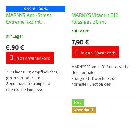
9,90 €
–30 %
MARNYS Anti-Stress
MARNYS Vitamin B12
Extreme 7x2 ml
flüssiges 30 ml
Kosmetikampullen
auf Lager
Die
auf Lager
durchschnittliche
7,90 €
Produktbewertung
6,90 €
ist
In den Warenkorb
5,0
In den Warenkorb
von
5
MARNYS Vitamin B12 unterstützt
Zur Linderung empfindlicher,
Sternen.
den normalen
gereizter oder durch
Energiestoffwechsel, die
Sonneneinstrahlung und
normale Funktion des
chemische Einflüsse
Nervensystems, die normale
beanspruchter Haut. Ideal bei
psychische Funktion, die
müder und geröteter Haut.
Bildung roter Blutkörperchen
Neu
und...
Abverkauf