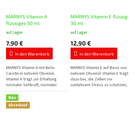
MARNYS Vitamin A
MARNYS Vitamin E flüssig
flüssiges 30 ml
30 ml
auf Lager
auf Lager
Die
Die
durchschnittliche
durchschnittliche
7,90 €
12,90 €
Produktbewertung
Produktbewertung
ist
ist
In den Warenkorb
In den Warenkorb
5,0
5,0
von
von
5
5
MARNYS Vitamin A mit Beta-
MARNYS Vitamin E auf Basis von
Sternen.
Sternen.
Carotin in nativem Olivenöl.
nativem Olivenöl. Vitamin E trägt
Vitamin A trägt zur Erhaltung
dazu bei, die Zellen vor
normaler Sehkraft, normaler
oxidativem Stress zu schützen,
Haut und normaler Schleimhäute
die Tagesdosis enthält 12 mg
bei und unterstützt die
Vitamin E.
Neu
normale...
Abverkauf