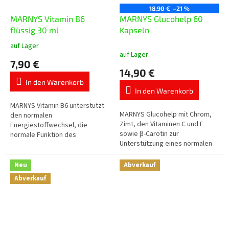
18,90 €
–21 %
MARNYS Vitamin B6
MARNYS Glucohelp 60
flüssig 30 ml
Kapseln
auf Lager
Die
auf Lager
durchschnittliche
7,90 €
Produktbewertung
14,90 €
ist
In den Warenkorb
5,0
In den Warenkorb
von
5
MARNYS Vitamin B6 unterstützt
MARNYS Glucohelp mit Chrom,
Sternen.
den normalen
Zimt, den Vitaminen C und E
Energiestoffwechsel, die
sowie β-Carotin zur
normale Funktion des
Unterstützung eines normalen
Nervensystems, die normale
Blutzuckerspiegels und des
psychische Funktion, die
Nährstoffstoffwechsels.
Funktion des Immunsystems
Neu
Abverkauf
und die...
Abverkauf