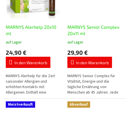
MARNYS Alerhelp 20x10
MARNYS Senior Complex
ml
20x11 ml
auf Lager
auf Lager
Die
Die
durchschnittliche
durchschnittliche
24,90 €
29,90 €
Produktbewertung
Produktbewertung
ist
ist
In den Warenkorb
In den Warenkorb
5,0
5,0
von
von
5
5
MARNYS Alerhelp für die Zeit
MARNYS Senior Complex für
Sternen.
Sternen.
saisonaler Allergien und
Vitalität, Energie und die
erhöhten Kontakts mit
tägliche Ernährung von
Allergenen. Enthält eine
Menschen ab 45 Jahren. Jede
Kombination ausgewählter
Trinkampulle enthält 110 mg
pflanzlicher Inhaltsstoffe,
Coenzym Q10, Gelée Royale,
Meistverkauft
Abverkauf
Resveratrol und weitere...
die Vitamine A, C,...