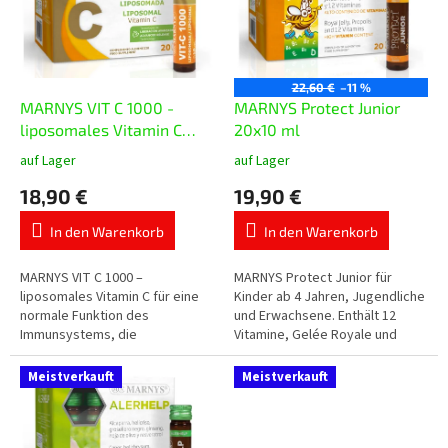
t
e
i
d
e
e
r
r
22,60 €
–11 %
u
P
MARNYS VIT C 1000 -
MARNYS Protect Junior
n
r
liposomales Vitamin C
20x10 ml
g
o
20x10 ml
auf Lager
auf Lager
Die
Die
d
durchschnittliche
durchschnittliche
18,90 €
19,90 €
u
Produktbewertung
Produktbewertung
k
ist
ist
In den Warenkorb
In den Warenkorb
t
5,0
5,0
von
von
e
5
5
MARNYS VIT C 1000 –
MARNYS Protect Junior für
Sternen.
Sternen.
liposomales Vitamin C für eine
Kinder ab 4 Jahren, Jugendliche
normale Funktion des
und Erwachsene. Enthält 12
Immunsystems, die
Vitamine, Gelée Royale und
Verringerung von Müdigkeit und
gereinigtes Propolis in
den Schutz der Zellen vor
praktischen Einzeldosis-
Meistverkauft
Meistverkauft
oxidativem Stress. Jede...
Trinkampullen mit...