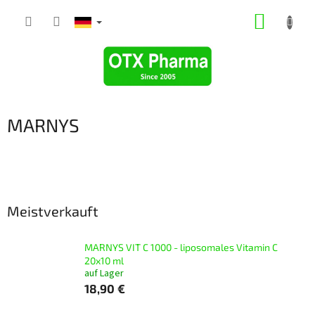
Zum
WARE
Inhalt
springen
MARNYS
Meistverkauft
MARNYS VIT C 1000 - liposomales Vitamin C
20x10 ml
auf Lager
18,90 €