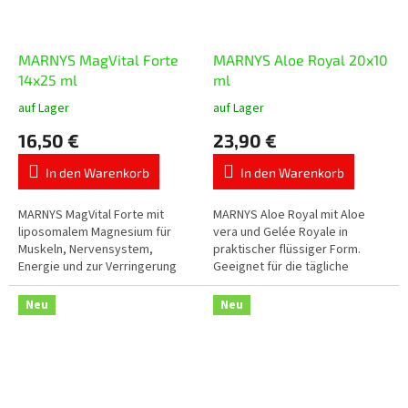
MARNYS MagVital Forte
MARNYS Aloe Royal 20x10
14x25 ml
ml
auf Lager
auf Lager
Die
Die
durchschnittliche
durchschnittliche
16,50 €
23,90 €
Produktbewertung
Produktbewertung
ist
ist
In den Warenkorb
In den Warenkorb
5,0
5,0
von
von
5
5
MARNYS MagVital Forte mit
MARNYS Aloe Royal mit Aloe
Sternen.
Sternen.
liposomalem Magnesium für
vera und Gelée Royale in
Muskeln, Nervensystem,
praktischer flüssiger Form.
Energie und zur Verringerung
Geeignet für die tägliche
von Müdigkeit. Enthält
Unterstützung von Vitalität und
Magnesium aus drei Quellen –
allgemeinem Wohlbefinden.
Neu
Neu
Magnesiumcitrat,...