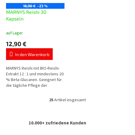
16,90 €
–23 %
MARNYS Reishi 30
Kapseln
auf Lager
12,90 €
In den Warenkorb
MARNYS Reishi mit BIO-Reishi-
Extrakt 12 : 1 und mindestens 20
% Beta-Glucanen. Geeignet für
die tägliche Pflege der
natürlichen Abwehrkräfte,
Vitalität und des
25
Artikel insgesamt
S
kardiovaskulären...
t
e
u
10.000+ zufriedene Kunden
e
r