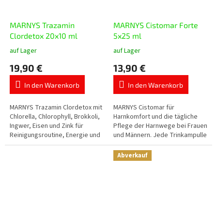
MARNYS Trazamin
MARNYS Cistomar Forte
Clordetox 20x10 ml
5x25 ml
auf Lager
auf Lager
Die
Die
durchschnittliche
durchschnittliche
19,90 €
13,90 €
Produktbewertung
Produktbewertung
ist
ist
In den Warenkorb
In den Warenkorb
5,0
5,0
von
von
5
5
MARNYS Trazamin Clordetox mit
MARNYS Cistomar für
Sternen.
Sternen.
Chlorella, Chlorophyll, Brokkoli,
Harnkomfort und die tägliche
Ingwer, Eisen und Zink für
Pflege der Harnwege bei Frauen
Reinigungsroutine, Energie und
und Männern. Jede Trinkampulle
Zeiten von Müdigkeit oder
enthält 2.000 mg D-Mannose,
erhöhter Belastung....
Cranberry-Konzentrat,
Abverkauf
Vogelknöterich,...