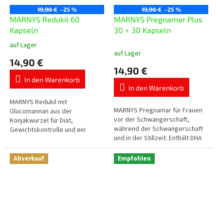
19,90 €
–25 %
19,90 €
–25 %
MARNYS Redukil 60
MARNYS Pregnamar Plus
Kapseln
30 + 30 Kapseln
auf Lager
Die
auf Lager
durchschnittliche
14,90 €
Produktbewertung
14,90 €
ist
In den Warenkorb
5,0
In den Warenkorb
von
5
MARNYS Redukil mit
MARNYS Pregnamar für Frauen
Sternen.
Glucomannan aus der
vor der Schwangerschaft,
Konjakwurzel für Diät,
während der Schwangerschaft
Gewichtskontrolle und ein
und in der Stillzeit. Enthält DHA
Sättigungsgefühl vor dem
und EPA aus Fischöl, Folsäure,
Essen. Die Tagesdosis enthält 3
Jod, Eisen, Zink, Magnesium
g Glucomannan, das im
Abverkauf
Empfohlen
und...
Rahmen...