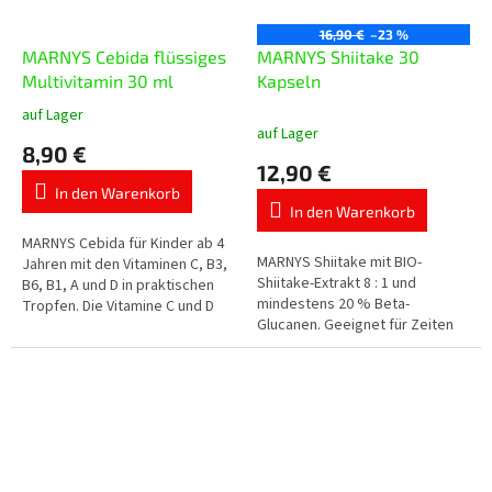
16,90 €
–23 %
MARNYS Cebida flüssiges
MARNYS Shiitake 30
Multivitamin 30 ml
Kapseln
auf Lager
Die
auf Lager
durchschnittliche
8,90 €
Produktbewertung
12,90 €
ist
In den Warenkorb
5,0
In den Warenkorb
von
5
MARNYS Cebida für Kinder ab 4
MARNYS Shiitake mit BIO-
Sternen.
Jahren mit den Vitaminen C, B3,
Shiitake-Extrakt 8 : 1 und
B6, B1, A und D in praktischen
mindestens 20 % Beta-
Tropfen. Die Vitamine C und D
Glucanen. Geeignet für Zeiten
tragen zu einer normalen
saisonaler Veränderungen,
Funktion des Immunsystems...
erhöhter Belastung und die
tägliche Pflege des...