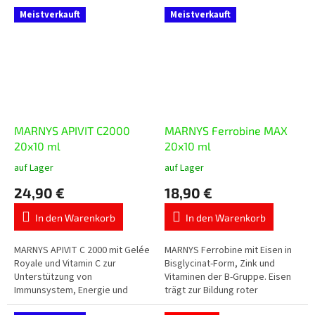
praktischen Einzeldosis-
Coenzym Q10, Gelée Royale,
Meistverkauft
Meistverkauft
Trinkampullen mit...
die Vitamine A, C,...
MARNYS APIVIT C2000
MARNYS Ferrobine MAX
20x10 ml
20x10 ml
auf Lager
auf Lager
Die
Die
durchschnittliche
durchschnittliche
24,90 €
18,90 €
Produktbewertung
Produktbewertung
ist
ist
In den Warenkorb
In den Warenkorb
5,0
5,0
von
von
5
5
MARNYS APIVIT C 2000 mit Gelée
MARNYS Ferrobine mit Eisen in
Sternen.
Sternen.
Royale und Vitamin C zur
Bisglycinat-Form, Zink und
Unterstützung von
Vitaminen der B-Gruppe. Eisen
Immunsystem, Energie und
trägt zur Bildung roter
Vitalität. Enthält 2.000 mg Gelée
Blutkörperchen, zum