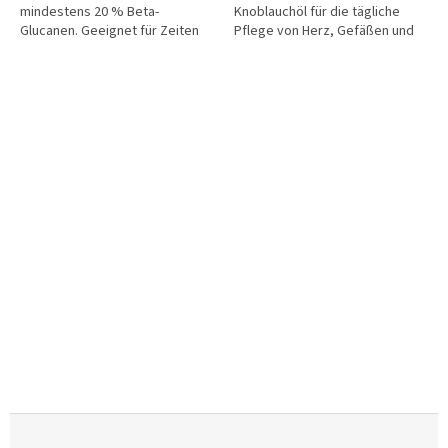
mindestens 20 % Beta-
Knoblauchöl für die tägliche
Glucanen. Geeignet für Zeiten
Pflege von Herz, Gefäßen und
saisonaler Veränderungen,
Blutkreislauf. Jede Kapsel
erhöhter Belastung und die
enthält 200 mg Weißdornöl, 200
tägliche Pflege des...
mg Olivenöl und...