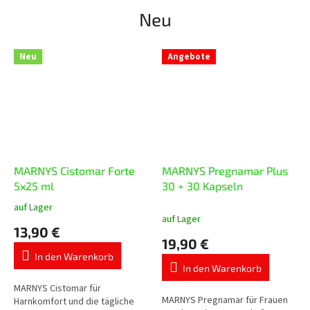
Neu
Neu
Angebote
MARNYS Cistomar Forte
MARNYS Pregnamar Plus
5x25 ml
30 + 30 Kapseln
auf Lager
Die
auf Lager
durchschnittliche
13,90 €
Produktbewertung
19,90 €
ist
In den Warenkorb
5,0
In den Warenkorb
von
5
MARNYS Cistomar für
MARNYS Pregnamar für Frauen
Sternen.
Harnkomfort und die tägliche