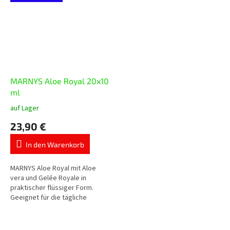
Magnesiumcitrat,...
MARNYS Aloe Royal 20x10
ml
auf Lager
Die
durchschnittliche
23,90 €
Produktbewertung
ist
In den Warenkorb
5,0
von
5
MARNYS Aloe Royal mit Aloe
Sternen.
vera und Gelée Royale in
praktischer flüssiger Form.
Geeignet für die tägliche
Unterstützung von Vitalität und
allgemeinem Wohlbefinden.