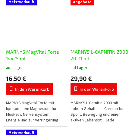
Royale in praktischer flüssiger
Sauerstofftransport und zur
Meistverkauft
Angebote
Form mit...
Verringerung von...
MARNYS MagVital Forte
MARNYS L-CARNITIN 2000
14x25 ml
20x11 ml
auf Lager
auf Lager
Die
Die
durchschnittliche
durchschnittliche
16,50 €
29,90 €
Produktbewertung
Produktbewertung
ist
ist
In den Warenkorb
In den Warenkorb
5,0
5,0
von
von
5
5
MARNYS MagVital Forte mit
MARNYS L-Carnitin 2000 mit
Sternen.
Sternen.
liposomalem Magnesium für
hohem Gehalt an L-Carnitin für
Muskeln, Nervensystem,
Sport, Bewegung und einen
Energie und zur Verringerung
aktiven Lebensstil. Jede
von Müdigkeit. Enthält
Trinkampulle enthält 2.000 mg L-
Magnesium aus drei Quellen –
Carnitin in praktischer flüssiger...
Meistverkauft