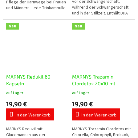
vor der Schwangerschaft,
Pflege der Harnwege bei Frauen
während der Schwangerschaft
und Männern. Jede Trinkampulle
und in der Stillzeit. Enthält DHA
enthält 2.000 mg D-Mannose,
und EPA aus Fischöl, Folsäure,
Cranberry-Konzentrat,
Jod, Eisen, Zink, Magnesium
Vogelknöterich,...
Neu
Neu
und...
MARNYS Redukil 60
MARNYS Trazamin
Kapseln
Clordetox 20x10 ml
auf Lager
auf Lager
Die
Die
durchschnittliche
durchschnittliche
19,90 €
19,90 €
Produktbewertung
Produktbewertung
ist
ist
In den Warenkorb
In den Warenkorb
5,0
5,0
von
von
5
5
MARNYS Redukil mit
MARNYS Trazamin Clordetox mit
Sternen.
Sternen.
Glucomannan aus der
Chlorella, Chlorophyll, Brokkoli,