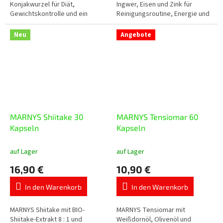
Konjakwurzel für Diät,
Ingwer, Eisen und Zink für
Gewichtskontrolle und ein
Reinigungsroutine, Energie und
Sättigungsgefühl vor dem
Zeiten von Müdigkeit oder
Essen. Die Tagesdosis enthält 3
erhöhter Belastung....
Neu
Angebote
g Glucomannan, das im
Rahmen...
MARNYS Shiitake 30
MARNYS Tensiomar 60
Kapseln
Kapseln
auf Lager
auf Lager
16,90 €
10,90 €
In den Warenkorb
In den Warenkorb
MARNYS Shiitake mit BIO-
MARNYS Tensiomar mit
Shiitake-Extrakt 8 : 1 und
Weißdornöl, Olivenöl und