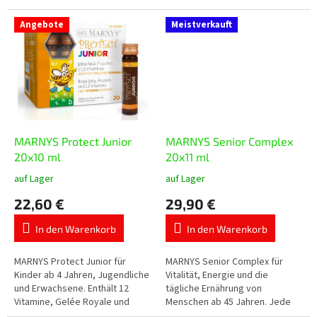
Verringerung von Müdigkeit und
Kombination ausgewählter
den Schutz der Zellen vor
pflanzlicher Inhaltsstoffe,
Angebote
Meistverkauft
oxidativem Stress. Jede...
Resveratrol und weitere...
MARNYS Protect Junior
MARNYS Senior Complex
20x10 ml
20x11 ml
auf Lager
auf Lager
Die
Die
durchschnittliche
durchschnittliche
22,60 €
29,90 €
Produktbewertung
Produktbewertung
ist
ist
In den Warenkorb
In den Warenkorb
5,0
5,0
von
von
5
5
MARNYS Protect Junior für
MARNYS Senior Complex für
Sternen.
Sternen.
Kinder ab 4 Jahren, Jugendliche
Vitalität, Energie und die
und Erwachsene. Enthält 12
tägliche Ernährung von
Vitamine, Gelée Royale und
Menschen ab 45 Jahren. Jede
gereinigtes Propolis in
Trinkampulle enthält 110 mg