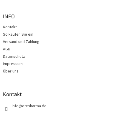
u
Sternen.
ß
z
INFO
e
Kontakt
i
So kaufen Sie ein
l
e
Versand und Zahlung
AGB
Datenschutz
Impressum
Über uns
Kontakt
info
@
otxpharma.de