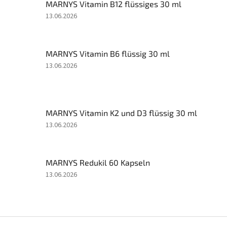
MARNYS Vitamin B12 flüssiges 30 ml
Die
13.06.2026
Produktbewertung
beträgt
5
MARNYS Vitamin B6 flüssig 30 ml
von
5
Die
13.06.2026
Sternen.
Produktbewertung
beträgt
5
von
MARNYS Vitamin K2 und D3 flüssig 30 ml
5
Sternen.
Die
13.06.2026
Produktbewertung
beträgt
5
MARNYS Redukil 60 Kapseln
von
5
Die
13.06.2026
Sternen.
Produktbewertung
beträgt
5
von
F
5