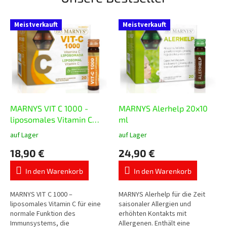
Meistverkauft
Meistverkauft
MARNYS VIT C 1000 -
MARNYS Alerhelp 20x10
liposomales Vitamin C
ml
20x10 ml
auf Lager
auf Lager
Die
Die
durchschnittliche
durchschnittliche
18,90 €
24,90 €
Produktbewertung
Produktbewertung
ist
ist
In den Warenkorb
In den Warenkorb
5,0
5,0
von
von
5
5
MARNYS VIT C 1000 –
MARNYS Alerhelp für die Zeit
Sternen.
Sternen.
liposomales Vitamin C für eine
saisonaler Allergien und
normale Funktion des
erhöhten Kontakts mit
Immunsystems, die
Allergenen. Enthält eine