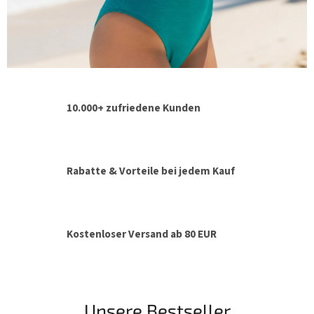
n
s
e
r
e
10.000+ zufriedene Kunden
E
x
p
e
Rabatte & Vorteile bei jedem Kauf
r
t
i
Kostenloser Versand ab 80 EUR
s
e
Unsere Bestseller