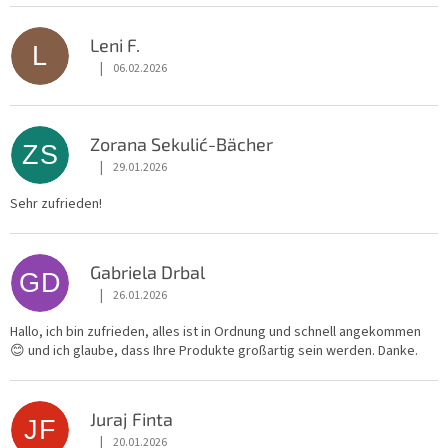
Leni F.
L
|
06.02.2026
Die Shop-Bewertung beträgt 5 von 5 Sternen.
Zorana Sekulić-Bächer
ZS
|
29.01.2026
Die Shop-Bewertung beträgt 5 von 5 Sternen.
Sehr zufrieden!
Gabriela Drbal
GD
|
26.01.2026
Die Shop-Bewertung beträgt 5 von 5 Sternen.
Hallo, ich bin zufrieden, alles ist in Ordnung und schnell angekommen
😊 und ich glaube, dass Ihre Produkte großartig sein werden. Danke.
Juraj Finta
JF
|
20.01.2026