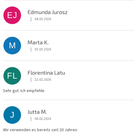
Edmunda Jurosz
EJ
|
04.03.2026
Die Shop-Bewertung beträgt 5 von 5 Sternen.
Marta K.
M
|
03.03.2026
Die Shop-Bewertung beträgt 5 von 5 Sternen.
Florentina Latu
FL
|
22.02.2026
Die Shop-Bewertung beträgt 5 von 5 Sternen.
Sehr gut. Ich empfehle.
Jutta M.
J
|
06.02.2026
Die Shop-Bewertung beträgt 5 von 5 Sternen.
Wir verwenden es bereits seit 20 Jahren.