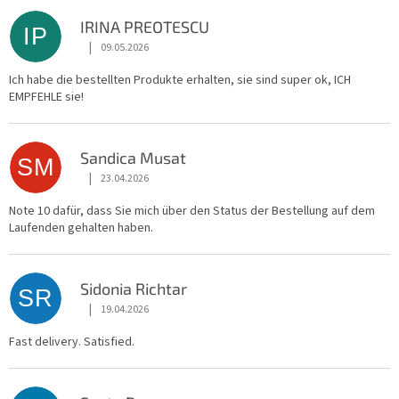
i
s
IRINA PREOTESCU
IP
t
|
09.05.2026
Die Shop-Bewertung beträgt 5 von 5 Sternen.
e
d
Ich habe die bestellten Produkte erhalten, sie sind super ok, ICH
EMPFEHLE sie!
e
r
B
Sandica Musat
e
SM
w
|
23.04.2026
Die Shop-Bewertung beträgt 5 von 5 Sternen.
e
Note 10 dafür, dass Sie mich über den Status der Bestellung auf dem
r
Laufenden gehalten haben.
t
u
n
Sidonia Richtar
SR
g
|
19.04.2026
e
Die Shop-Bewertung beträgt 5 von 5 Sternen.
n
Fast delivery. Satisfied.