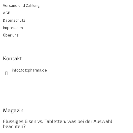
t
e
Versand und Zahlung
e
AGB
d
Datenschutz
e
r
Impressum
L
Über uns
i
s
t
e
Kontakt
info
@
otxpharma.de
Magazin
Flüssiges Eisen vs. Tabletten: was bei der Auswahl
beachten?