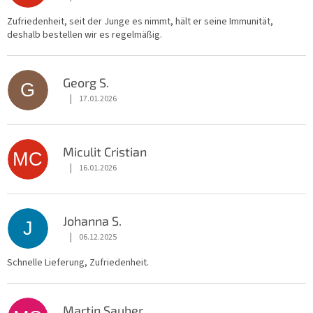
Die Shop-Bewertung beträgt 5 von 5 Sternen.
Zufriedenheit, seit der Junge es nimmt, hält er seine Immunität,
deshalb bestellen wir es regelmäßig.
Georg S.
G
|
17.01.2026
Die Shop-Bewertung beträgt 5 von 5 Sternen.
Miculit Cristian
MC
|
16.01.2026
Die Shop-Bewertung beträgt 5 von 5 Sternen.
Johanna S.
J
|
06.12.2025
Die Shop-Bewertung beträgt 5 von 5 Sternen.
Schnelle Lieferung, Zufriedenheit.
Martin Sauber