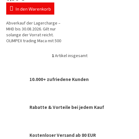
t
In den Warenkorb
e
Abverkauf der Lagercharge –
MHD bis 30.08.2026. Gilt nur
solange der Vorrat reicht.
OLIMPEX trading Maca mit 500
mg getrockneter gemahlener
peruanischer Maca-Wurzel in
1
Artikel insgesamt
S
jeder...
t
e
u
10.000+ zufriedene Kunden
e
r
e
l
e
Rabatte & Vorteile bei jedem Kauf
m
e
n
t
e
Kostenloser Versand ab 80 EUR