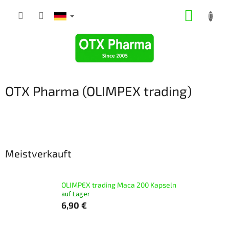
Zum
WARE
Inhalt
springen
OTX Pharma (OLIMPEX trading)
Meistverkauft
OLIMPEX trading Маca 200 Kapseln
auf Lager
6,90 €