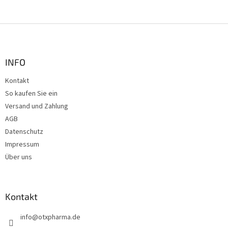
d
e
r
F
L
u
i
ß
s
t
z
INFO
e
e
Kontakt
i
So kaufen Sie ein
l
e
Versand und Zahlung
AGB
Datenschutz
Impressum
Über uns
Kontakt
info
@
otxpharma.de