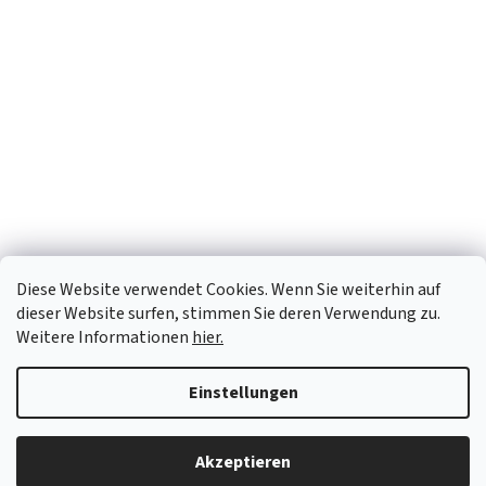
Diese Website verwendet Cookies. Wenn Sie weiterhin auf
dieser Website surfen, stimmen Sie deren Verwendung zu.
Weitere Informationen
hier.
Einstellungen
Erstellt von Shoptet
Akzeptieren
Copyright 2026
OTX Pharma
. Alle Rechte vorbehalten.