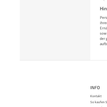
Hi
Pers
ihre
Ernä
sowi
der 
aufb
F
u
ß
z
e
INFO
i
l
Kontakt
e
So kaufen S