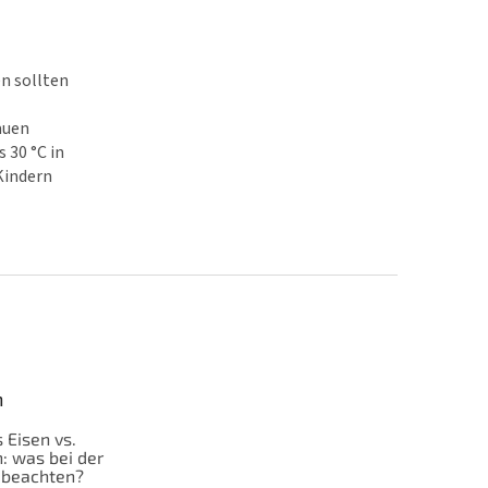
n sollten
auen
 30 °C in
Kindern
n
 Eisen vs.
: was bei der
 beachten?