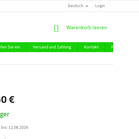
Deutsch
DATENSCHUTZ
IMPRESSUM
ÜBER UNS
Login
WARENKORB
Warenkorb leeren
fen Sie ein
Versand und Zahlung
Kontakt
Firmeneinkauf
60 €
preis:
ager
 bis:
12.08.2026