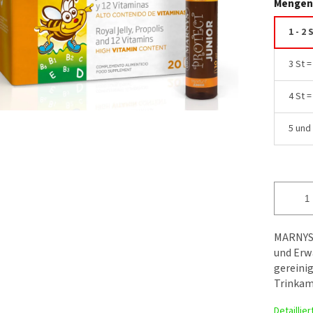
Mengen
1 - 2 
3 St 
4 St 
5 und
MARNYS P
und Erw
gereinig
Trinkam
Detaillie