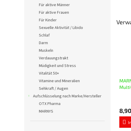
Für aktive Männer
Für aktive Frauen
Für Kinder
Verw
Sexuelle Aktivität / Libido
Schlaf
Darm
Muskeln
Verdauungstrakt
Müdigkeit und Stress
Vitalität 50+
MARN
Vitamine und Mineralien
Multi
Sehkraft / Augen
Aufschlüsselung nach Marke/Hersteller
Die
OTX Pharma
durchs
8,90
Produ
MARNYS
ist
5,0
I
von