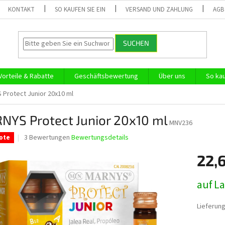
KONTAKT
SO KAUFEN SIE EIN
VERSAND UND ZAHLUNG
AGB
SUCHEN
Vorteile & Rabatte
Geschäftsbewertung
Über uns
So kau
Protect Junior 20x10 ml
NYS Protect Junior 20x10 ml
MNV236
Die
3 Bewertungen
Bewertungsdetails
ote
durchschnittliche
Produktbewertung
22,
ist
5,0
Verkaufs
auf L
von
5
Sternen.
Lieferung