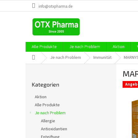
Zum
info@otxpharma.de
Inhalt
springen
Alle Produkte
Je nach Problem
Aktion
Startseite
Je nach Problem
Immunität
MARNYS 
S
MAR
e
Kategorien
i
Kategorien
überspringen
Angeb
t
e
Aktion
n
Alle Produkte
l
Je nach Problem
e
i
Allergie
s
Antioxidantien
t
Entgiftung