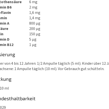
tothensäure
6 mg
amin B6
2 mg
flavin
1,6 mg
amin
1,4 mg
amin A
800 μg
säure
200 μg
in
150 μg
amin D
5 μg
amin B12
1 μg
sierung
er von 4 bis 12 Jahren: 1/2 Ampulle täglich (5 ml). Kinder über 12 
chsene: 1 Ampulle täglich (10 ml). Vor Gebrauch gut schütteln.
ckung
 10 ml
desthaltbarkeit
2029