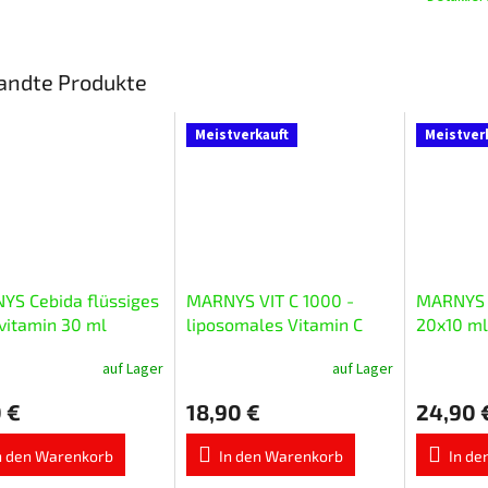
andte Produkte
Meistverkauft
Meistver
YS Cebida flüssiges
MARNYS VIT C 1000 -
MARNYS 
vitamin 30 ml
liposomales Vitamin C
20x10 ml
20x10 ml
auf Lager
auf Lager
Die
Die
chnittliche
durchschnittliche
durchschnit
 €
18,90 €
24,90 
ktbewertung
Produktbewertung
Produktbe
ist
ist
5,0
5,0
n den Warenkorb
In den Warenkorb
In de
von
von