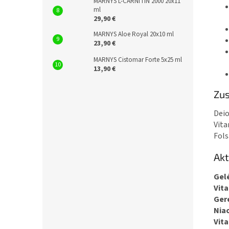
MARNYS L-CARNITIN 2000 20x11
ml
29,90 €
MARNYS Aloe Royal 20x10 ml
23,90 €
MARNYS Cistomar Forte 5x25 ml
13,90 €
Zu
Deio
Vita
Fols
Akt
Gel
Vit
Gere
Niac
Vit