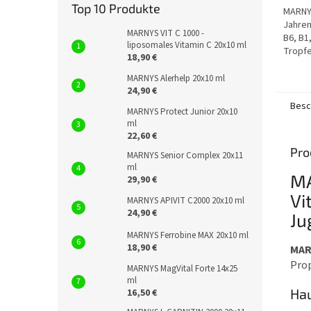
5
Top 10 Produkte
MARNYS
Sterne
Jahren
MARNYS VIT C 1000 -
B6, B1
liposomales Vitamin C 20x10 ml
Tropfe
18,90 €
tragen
Funkti
MARNYS Alerhelp 20x10 ml
24,90 €
Besc
MARNYS Protect Junior 20x10
ml
22,60 €
Pro
MARNYS Senior Complex 20x11
ml
MA
29,90 €
Vi
MARNYS APIVIT C2000 20x10 ml
24,90 €
Ju
MARNYS Ferrobine MAX 20x10 ml
18,90 €
MAR
Prop
MARNYS MagVital Forte 14x25
ml
Hau
16,50 €