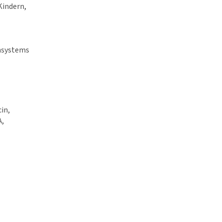
Kindern,
nsystems
in,
A,