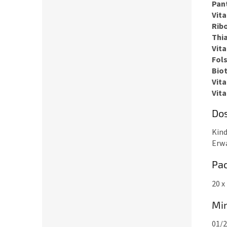
Pan
Vit
Ribo
Thi
Vit
Fol
Biot
Vit
Vit
Do
Kind
Erwa
Pa
20 x
Min
01/