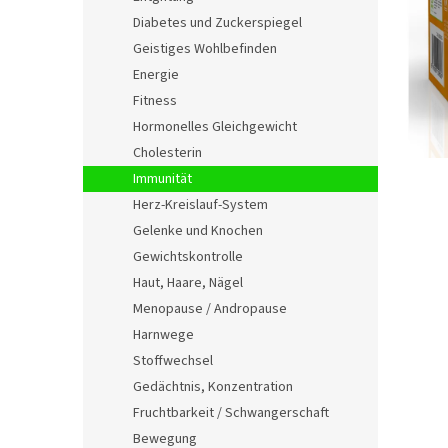
e
Diabetes und Zuckerspiegel
Geistiges Wohlbefinden
Energie
Fitness
Hormonelles Gleichgewicht
Cholesterin
Immunität
Herz-Kreislauf-System
Gelenke und Knochen
Gewichtskontrolle
Haut, Haare, Nägel
Menopause / Andropause
Harnwege
Stoffwechsel
Gedächtnis, Konzentration
Fruchtbarkeit / Schwangerschaft
Bewegung