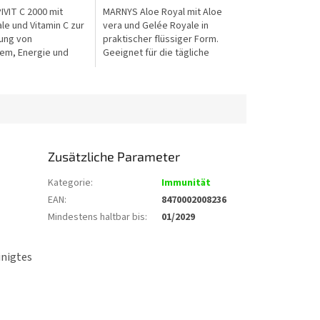
5
VIT C 2000 mit
MARNYS Aloe Royal mit Aloe
Sternen.
le und Vitamin C zur
vera und Gelée Royale in
ung von
praktischer flüssiger Form.
em, Energie und
Geeignet für die tägliche
Enthält 2.000 mg Gelée
Unterstützung von Vitalität und
raktischer flüssiger
allgemeinem Wohlbefinden.
Zusätzliche Parameter
Kategorie
:
Immunität
EAN
:
8470002008236
Mindestens haltbar bis
:
01/2029
inigtes