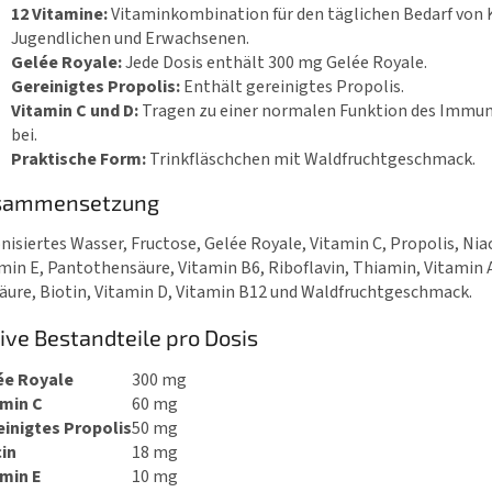
12 Vitamine:
Vitaminkombination für den täglichen Bedarf von 
Jugendlichen und Erwachsenen.
Gelée Royale:
Jede Dosis enthält 300 mg Gelée Royale.
Gereinigtes Propolis:
Enthält gereinigtes Propolis.
Vitamin C und D:
Tragen zu einer normalen Funktion des Immu
bei.
Praktische Form:
Trinkfläschchen mit Waldfruchtgeschmack.
sammensetzung
nisiertes Wasser, Fructose, Gelée Royale, Vitamin C, Propolis, Niac
min E, Pantothensäure, Vitamin B6, Riboflavin, Thiamin, Vitamin 
äure, Biotin, Vitamin D, Vitamin B12 und Waldfruchtgeschmack.
ive Bestandteile pro Dosis
ée Royale
300 mg
amin C
60 mg
inigtes Propolis
50 mg
in
18 mg
amin E
10 mg