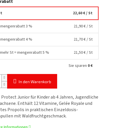
rabatt
St
22,60 €
/ St
= mengenrabatt 3 %
21,90 €
/ St
= mengenrabatt 4 %
21,70 €
/ St
 mehr St = mengenrabatt 5 %
21,50 €
/ St
Sie sparen
0 €
In den Warenkorb
rotect Junior für Kinder ab 4 Jahren, Jugendliche
achsene. Enthält 12 Vitamine, Gelée Royale und
tes Propolis in praktischen Einzeldosis-
pullen mit Waldfruchtgeschmack.
rte Informationen