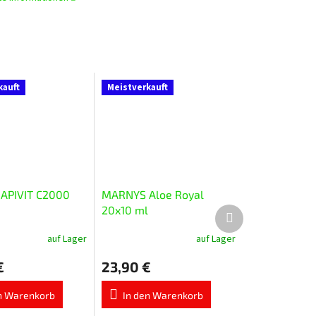
kauft
Meistverkauft
APIVIT C2000
MARNYS Aloe Royal
20x10 ml
Nächstes
Produkt
auf Lager
auf Lager
Die
tliche
durchschnittliche
€
23,90 €
wertung
Produktbewertung
ist
5,0
n Warenkorb
In den Warenkorb
von