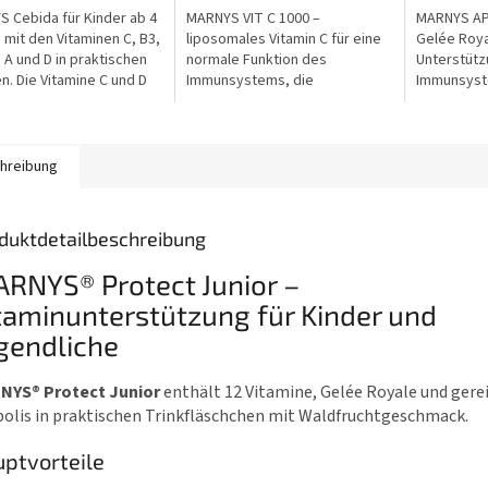
5
5
 Cebida für Kinder ab 4
MARNYS VIT C 1000 –
MARNYS API
n.
Sternen.
Sternen.
 mit den Vitaminen C, B3,
liposomales Vitamin C für eine
Gelée Roya
, A und D in praktischen
normale Funktion des
Unterstütz
n. Die Vitamine C und D
Immunsystems, die
Immunsyst
 zu einer normalen
Verringerung von Müdigkeit
Vitalität. 
on des Immunsystems...
und den Schutz der Zellen vor
Royale in p
oxidativem Stress. Jede...
Form mit...
hreibung
duktdetailbeschreibung
RNYS® Protect Junior –
taminunterstützung für Kinder und
gendliche
NYS® Protect Junior
enthält 12 Vitamine, Gelée Royale und gere
olis in praktischen Trinkfläschchen mit Waldfruchtgeschmack.
ptvorteile