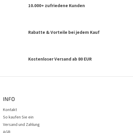
u
10.000+ zufriedene Kunden
e
r
e
l
e
Rabatte & Vorteile bei jedem Kauf
m
e
n
t
e
Kostenloser Versand ab 80 EUR
d
e
r
F
L
u
i
ß
s
t
z
INFO
e
e
Kontakt
i
So kaufen Sie ein
l
e
Versand und Zahlung
AGB