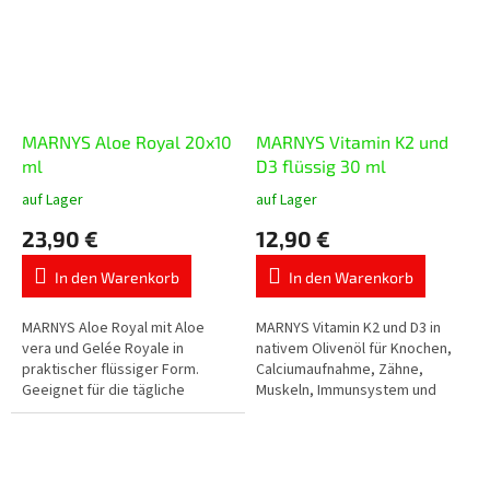
MARNYS Aloe Royal 20x10
MARNYS Vitamin K2 und
ml
D3 flüssig 30 ml
auf Lager
auf Lager
Die
Die
durchschnittliche
durchschnittliche
23,90 €
12,90 €
Produktbewertung
Produktbewertung
ist
ist
In den Warenkorb
In den Warenkorb
5,0
5,0
von
von
5
5
MARNYS Aloe Royal mit Aloe
MARNYS Vitamin K2 und D3 in
Sternen.
Sternen.
vera und Gelée Royale in
nativem Olivenöl für Knochen,
praktischer flüssiger Form.
Calciumaufnahme, Zähne,
Geeignet für die tägliche
Muskeln, Immunsystem und
Unterstützung von Vitalität und
normale Blutgerinnung.
allgemeinem Wohlbefinden.