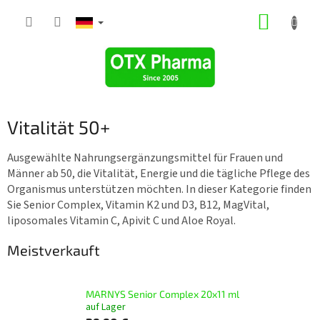
Zum
WARE
Inhalt
springen
Vitalität 50+
Ausgewählte Nahrungsergänzungsmittel für Frauen und
Männer ab 50, die Vitalität, Energie und die tägliche Pflege des
Organismus unterstützen möchten. In dieser Kategorie finden
Sie Senior Complex, Vitamin K2 und D3, B12, MagVital,
liposomales Vitamin C, Apivit C und Aloe Royal.
Meistverkauft
MARNYS Senior Complex 20x11 ml
auf Lager