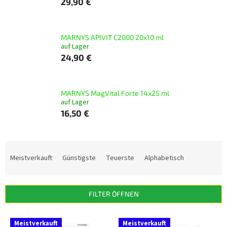
29,90 €
MARNYS APIVIT C2000 20x10 ml
auf Lager
24,90 €
MARNYS MagVital Forte 14x25 ml
auf Lager
16,50 €
P
r
Meistverkauft
Günstigste
Teuerste
Alphabetisch
o
d
u
FILTER ÖFFNEN
k
t
L
s
Meistverkauft
Meistverkauft