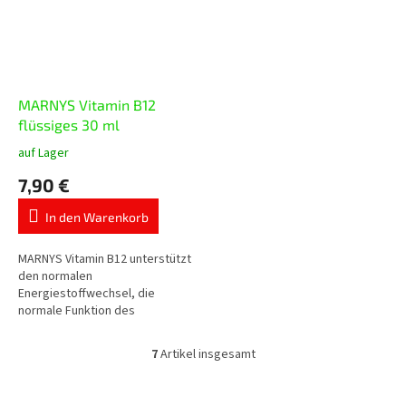
MARNYS Vitamin B12
flüssiges 30 ml
auf Lager
Die
durchschnittliche
7,90 €
Produktbewertung
ist
In den Warenkorb
5,0
von
5
MARNYS Vitamin B12 unterstützt
Sternen.
den normalen
Energiestoffwechsel, die
normale Funktion des
Nervensystems, die normale
psychische Funktion, die
7
Artikel insgesamt
S
Bildung roter Blutkörperchen
t
und...
e