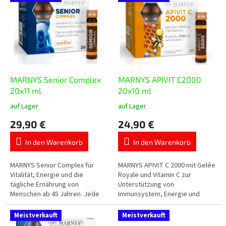
i
o
s
r
t
t
e
i
d
e
e
r
r
u
P
MARNYS Senior Complex
MARNYS APIVIT C2000
n
r
20x11 ml
20x10 ml
g
o
auf Lager
auf Lager
Die
Die
d
durchschnittliche
durchschnittliche
29,90 €
24,90 €
u
Produktbewertung
Produktbewertung
k
ist
ist
In den Warenkorb
In den Warenkorb
t
5,0
5,0
von
von
e
5
5
MARNYS Senior Complex für
MARNYS APIVIT C 2000 mit Gelée
Sternen.
Sternen.
Vitalität, Energie und die
Royale und Vitamin C zur
tägliche Ernährung von
Unterstützung von
Menschen ab 45 Jahren. Jede
Immunsystem, Energie und
Trinkampulle enthält 110 mg
Vitalität. Enthält 2.000 mg Gelée
Coenzym Q10, Gelée Royale,
Royale in praktischer flüssiger
Meistverkauft
Meistverkauft
die Vitamine A, C,...
Form mit...