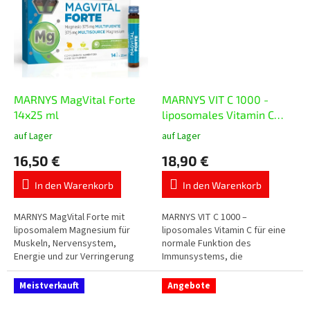
MARNYS MagVital Forte
MARNYS VIT C 1000 -
14x25 ml
liposomales Vitamin C
20x10 ml
auf Lager
auf Lager
Die
Die
durchschnittliche
durchschnittliche
16,50 €
18,90 €
Produktbewertung
Produktbewertung
ist
ist
In den Warenkorb
In den Warenkorb
5,0
5,0
von
von
5
5
MARNYS MagVital Forte mit
MARNYS VIT C 1000 –
Sternen.
Sternen.
liposomalem Magnesium für
liposomales Vitamin C für eine
Muskeln, Nervensystem,
normale Funktion des
Energie und zur Verringerung
Immunsystems, die
von Müdigkeit. Enthält
Verringerung von Müdigkeit und
Magnesium aus drei Quellen –
den Schutz der Zellen vor
Meistverkauft
Angebote
Magnesiumcitrat,...
oxidativem Stress. Jede...