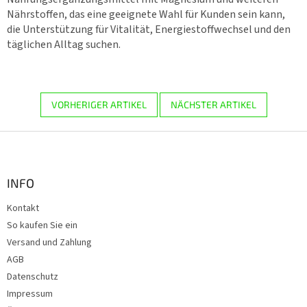
Nährstoffen, das eine geeignete Wahl für Kunden sein kann,
die Unterstützung für Vitalität, Energiestoffwechsel und den
täglichen Alltag suchen.
VORHERIGER ARTIKEL
NÄCHSTER ARTIKEL
F
u
ß
z
INFO
e
Kontakt
i
So kaufen Sie ein
l
e
Versand und Zahlung
AGB
Datenschutz
Impressum