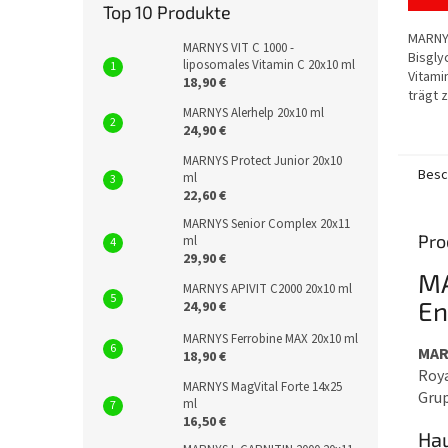
von
Top 10 Produkte
5
MARNYS
Sterne
MARNYS VIT C 1000 -
Bisgly
liposomales Vitamin C 20x10 ml
Vitami
18,90 €
trägt 
MARNYS Alerhelp 20x10 ml
Blutkö
24,90 €
Sauers
Verrin
MARNYS Protect Junior 20x10
Besc
ml
22,60 €
MARNYS Senior Complex 20x11
Pro
ml
29,90 €
MA
MARNYS APIVIT C2000 20x10 ml
En
24,90 €
MARNYS Ferrobine MAX 20x10 ml
MAR
18,90 €
Roya
MARNYS MagVital Forte 14x25
Gru
ml
16,50 €
Hau