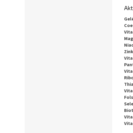
Akt
Gel
Coe
Vit
Mag
Niac
Zin
Vit
Pan
Vit
Ribo
Thi
Vit
Fol
Sel
Biot
Vit
Vit