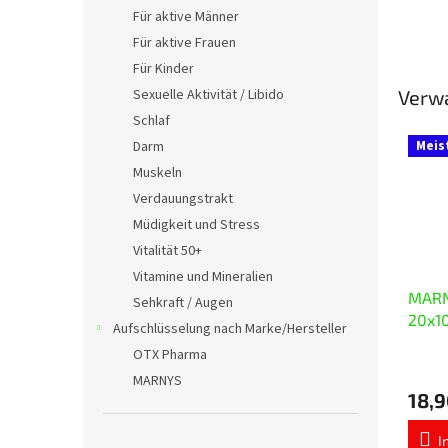
Für aktive Männer
Für aktive Frauen
Für Kinder
Verw
Sexuelle Aktivität / Libido
Schlaf
Meis
Darm
Muskeln
Verdauungstrakt
Müdigkeit und Stress
Vitalität 50+
Vitamine und Mineralien
MARN
Sehkraft / Augen
20x1
Aufschlüsselung nach Marke/Hersteller
OTX Pharma
Die
MARNYS
durchs
18,9
Produ
ist
5,0
I