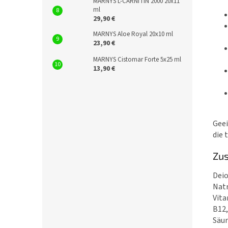
MARNYS L-CARNITIN 2000 20x11
ml
29,90 €
MARNYS Aloe Royal 20x10 ml
23,90 €
MARNYS Cistomar Forte 5x25 ml
13,90 €
Geei
die 
Zu
Deio
Natr
Vita
B12,
Säur