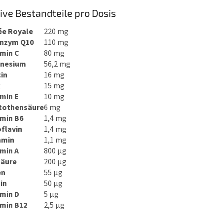
ive Bestandteile pro Dosis
ée Royale
220 mg
nzym Q10
110 mg
amin C
80 mg
nesium
56,2 mg
in
16 mg
k
15 mg
amin E
10 mg
tothensäure
6 mg
amin B6
1,4 mg
flavin
1,4 mg
amin
1,1 mg
amin A
800 μg
säure
200 μg
en
55 μg
in
50 μg
amin D
5 μg
amin B12
2,5 μg