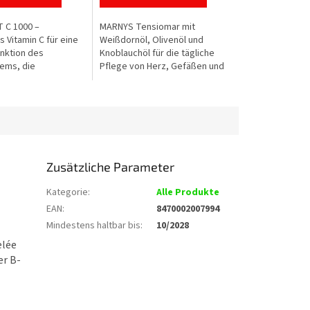
 C 1000 –
MARNYS Tensiomar mit
 Vitamin C für eine
Weißdornöl, Olivenöl und
nktion des
Knoblauchöl für die tägliche
ems, die
Pflege von Herz, Gefäßen und
ng von Müdigkeit
Blutkreislauf. Jede Kapsel
hutz der Zellen vor
enthält 200 mg Weißdornöl, 200
Stress. Jede...
mg Olivenöl und...
Zusätzliche Parameter
Kategorie
:
Alle Produkte
EAN
:
8470002007994
Mindestens haltbar bis
:
10/2028
elée
er B-