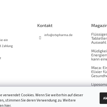
Kontakt
Magazi
Flüssiges
info
@
otxpharma.de
Tabletten
ie ein
Auswahl
d Zahlung
Müdigkei
Energiem
z
kann eine
Maca: Ei
Elixier fü
Gesundhe
Liposoma
Wechselj
e verwendet Cookies. Wenn Sie weiterhin auf dieser
natürlic
Ak
en, stimmen Sie deren Verwendung zu. Weitere
Leben je
nen
hier.