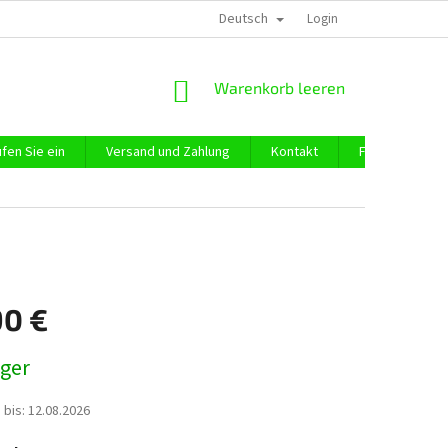
Deutsch
DATENSCHUTZ
IMPRESSUM
ÜBER UNS
Login
WARENKORB
Warenkorb leeren
fen Sie ein
Versand und Zahlung
Kontakt
Firmeneinkauf
90 €
preis:
ager
 bis:
12.08.2026