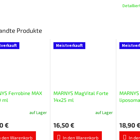
Detaillie
andte Produkte
tverkauft
Meistverkauft
Meistver
YS Ferrobine MAX
MARNYS MagVital Forte
MARNYS V
0 ml
14x25 ml
liposoma
20x10 ml
auf Lager
auf Lager
Die
Die
chnittliche
durchschnittliche
durchschnit
0 €
16,50 €
18,90 
ktbewertung
Produktbewertung
Produktbe
ist
ist
5,0
5,0
n den Warenkorb
In den Warenkorb
In de