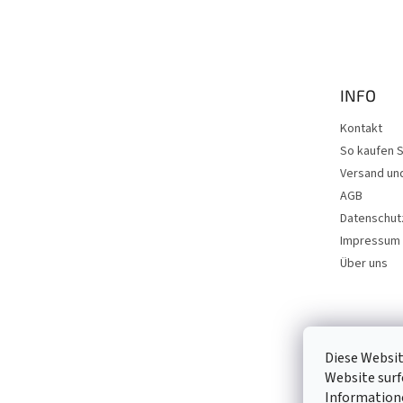
F
u
ß
z
e
INFO
i
l
Kontakt
e
So kaufen S
Versand un
AGB
Datenschut
Impressum
Über uns
Diese Websit
Website surf
Informatio