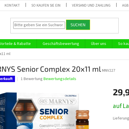
KONTAKT
SO KAUFEN SIE EIN
VERSAND UND ZAHLUNG
AGB
SUCHEN
Vorteile & Rabatte
Geschäftsbewertung
Über uns
So kau
x11 ml
NYS Senior Complex 20x11 ml
MNV227
Die
1 Bewertung
Bewertungsdetails
erkauft
durchschnittliche
Produktbewertung
29,
ist
5,0
Verkaufs
auf L
von
5
Sternen.
Lieferung