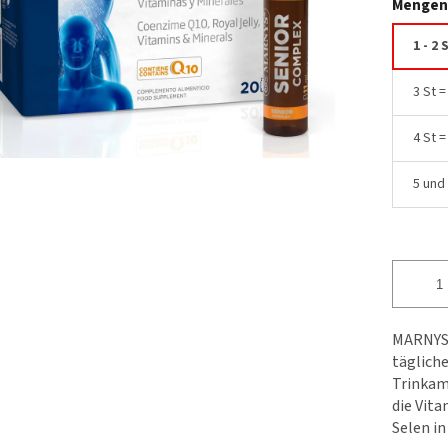
Mengen
1 - 2 
3 St 
4 St 
5 und
MARNYS S
täglich
Trinkam
die Vita
Selen in