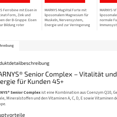
von
von
5
5
 Ferrobine mit Eisen in
MARNYS MagVital Forte mit
MARNYS VIT
n.
Sternen.
Sternen.
cinat-Form, Zink und
liposomalem Magnesium für
liposomales
nen der B-Gruppe. Eisen
Muskeln, Nervensystem,
normale Fu
zur Bildung roter
Energie und zur Verringerung
Immunsyst
rperchen, zum
von Müdigkeit. Enthält
Verringeru
tofftransport und zur
Magnesium aus drei Quellen –
und den Sc
gerung von...
Magnesiumcitrat,...
oxidativem 
hreibung
duktdetailbeschreibung
RNYS® Senior Complex – Vitalität und
ergie für Kunden 45+
NYS® Senior Complex
ist eine Kombination aus Coenzym Q10, G
le, Mineralstoffen und den Vitaminen A, C, D, E sowie Vitaminen d
ppe.
ptvorteile