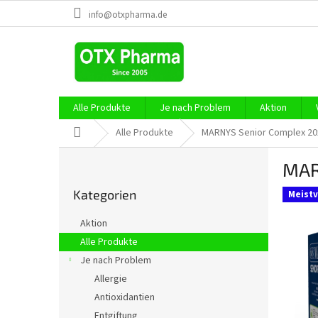
Zum
info@otxpharma.de
Inhalt
springen
Alle Produkte
Je nach Problem
Aktion
Startseite
Alle Produkte
MARNYS Senior Complex 20
S
MAR
e
Kategorien
i
Kategorien
überspringen
Meistv
t
e
Aktion
n
Alle Produkte
l
Je nach Problem
e
i
Allergie
s
Antioxidantien
t
Entgiftung