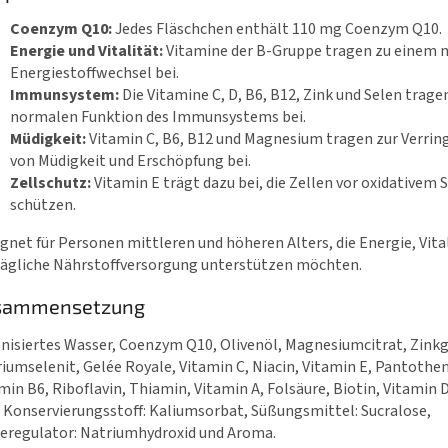
Coenzym Q10:
Jedes Fläschchen enthält 110 mg Coenzym Q10.
Energie und Vitalität:
Vitamine der B-Gruppe tragen zu einem 
Energiestoffwechsel bei.
Immunsystem:
Die Vitamine C, D, B6, B12, Zink und Selen trage
normalen Funktion des Immunsystems bei.
Müdigkeit:
Vitamin C, B6, B12 und Magnesium tragen zur Verrin
von Müdigkeit und Erschöpfung bei.
Zellschutz:
Vitamin E trägt dazu bei, die Zellen vor oxidativem 
schützen.
gnet für Personen mittleren und höheren Alters, die Energie, Vita
tägliche Nährstoffversorgung unterstützen möchten.
sammensetzung
nisiertes Wasser, Coenzym Q10, Olivenöl, Magnesiumcitrat, Zink
iumselenit, Gelée Royale, Vitamin C, Niacin, Vitamin E, Pantothe
min B6, Riboflavin, Thiamin, Vitamin A, Folsäure, Biotin, Vitamin 
 Konservierungsstoff: Kaliumsorbat, Süßungsmittel: Sucralose,
eregulator: Natriumhydroxid und Aroma.