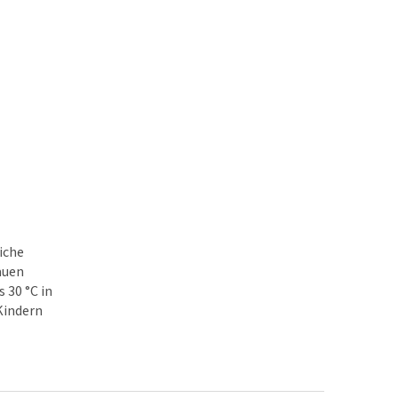
iche
auen
 30 °C in
Kindern