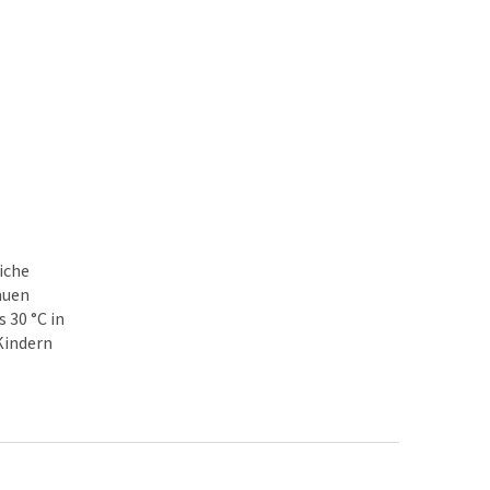
iche
auen
 30 °C in
Kindern