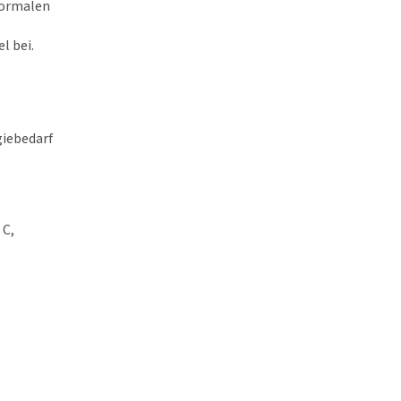
normalen
l bei.
giebedarf
 C,