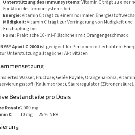
Unterstützung des Immunsystems:
Vitamin C trägt zu einer 
Funktion des Immunsystems bei.
Energie:
Vitamin C trägt zu einem normalen Energiestoffwechse
Müdigkeit:
Vitamin C trägt zur Verringerung von Müdigkeit und
Erschöpfung bei.
Form:
Praktische 10-ml-Fläschchen mit Orangengeschmack.
NYS® Apivit C 2000
ist geeignet für Personen mit erhöhtem Ener
zur Unterstützung alltäglicher Aktivitäten.
sammensetzung
nisiertes Wasser, Fructose, Gelée Royale, Orangenaroma, Vitamin
ervierungsstoff (Kaliumsorbat), Säureregulator (Zitronensäure).
ive Bestandteile pro Dosis
ée Royale
2.000 mg
amin C
10 mg
25 % NRV
sierung