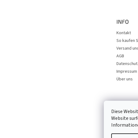
ß
z
e
INFO
i
l
Kontakt
e
So kaufen S
Versand un
AGB
Datenschut
Impressum
Über uns
Diese Websit
Website surf
Informatio