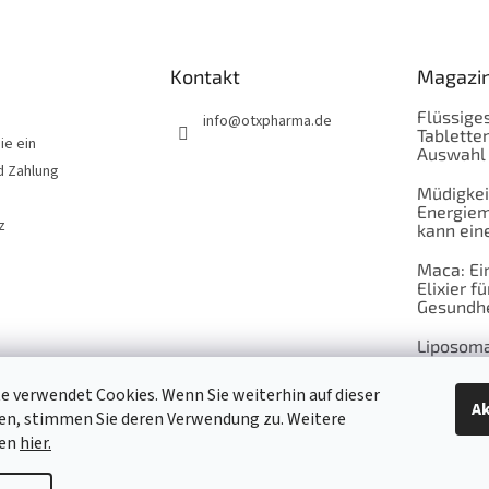
Kontakt
Magazi
Flüssiges
info
@
otxpharma.de
Tabletten
ie ein
Auswahl
d Zahlung
Müdigkei
Energiem
z
kann eine
Maca: Ei
Elixier fü
Gesundhe
Liposoma
Wechselj
e verwendet Cookies. Wenn Sie weiterhin auf dieser
natürlic
Ak
en, stimmen Sie deren Verwendung zu. Weitere
Leben je
nen
hier.