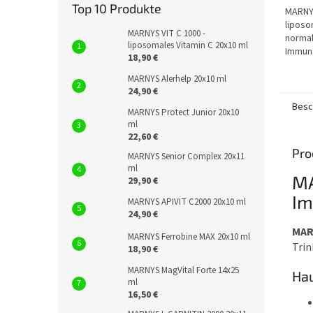
5
Top 10 Produkte
MARNYS
Sterne
liposo
MARNYS VIT C 1000 -
normal
liposomales Vitamin C 20x10 ml
Immun
18,90 €
Verrin
und de
MARNYS Alerhelp 20x10 ml
24,90 €
oxidat
Besc
MARNYS Protect Junior 20x10
ml
22,60 €
Pro
MARNYS Senior Complex 20x11
ml
MA
29,90 €
Im
MARNYS APIVIT C2000 20x10 ml
24,90 €
MAR
MARNYS Ferrobine MAX 20x10 ml
Trin
18,90 €
MARNYS MagVital Forte 14x25
Hau
ml
16,50 €