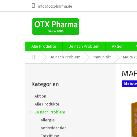
Zum
info@otxpharma.de
Inhalt
springen
Alle Produkte
Je nach Problem
Aktion
Startseite
Je nach Problem
Immunität
MARNYS 
S
MAR
e
Kategorien
i
Kategorien
überspringen
Meistv
t
e
Aktion
n
Alle Produkte
l
Je nach Problem
e
i
Allergie
s
Antioxidantien
t
Entgiftung