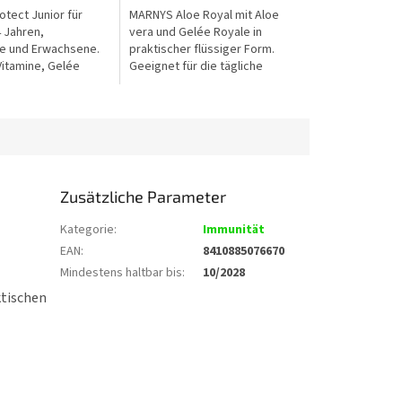
5
tect Junior für
MARNYS Aloe Royal mit Aloe
Sternen.
4 Jahren,
vera und Gelée Royale in
e und Erwachsene.
praktischer flüssiger Form.
Vitamine, Gelée
Geeignet für die tägliche
 gereinigtes
Unterstützung von Vitalität und
 praktischen
allgemeinem Wohlbefinden.
-Trinkampullen mit...
Zusätzliche Parameter
Kategorie
:
Immunität
EAN
:
8410885076670
Mindestens haltbar bis
:
10/2028
ktischen