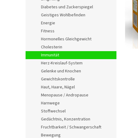
e
Diabetes und Zuckerspiegel
Geistiges Wohlbefinden
Energie
Fitness
Hormonelles Gleichgewicht
Cholesterin
Immunität
Herz-Kreislauf-System
Gelenke und Knochen
Gewichtskontrolle
Haut, Haare, Nägel
Menopause / Andropause
Harnwege
Stoffwechsel
Gedächtnis, Konzentration
Fruchtbarkeit / Schwangerschaft
Bewegung