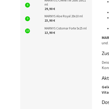
MARNYS L-CARNITIN 2000 20x11
ml
29,90 €
MARNYS Aloe Royal 20x10 ml
23,90 €
MARNYS Cistomar Forte 5x25 ml
13,90 €
MAR
und 
Zu
Deio
Kons
Akt
Gel
Vit
Do