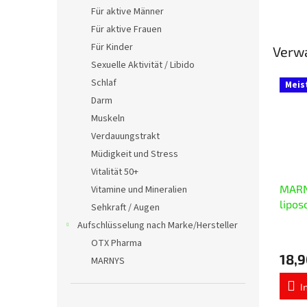
Für aktive Männer
Für aktive Frauen
Für Kinder
Verw
Sexuelle Aktivität / Libido
Schlaf
Meis
Darm
Muskeln
Verdauungstrakt
Müdigkeit und Stress
Vitalität 50+
MARN
Vitamine und Mineralien
lipos
Sehkraft / Augen
20x1
Aufschlüsselung nach Marke/Hersteller
Die
OTX Pharma
durchs
18,9
Produ
MARNYS
ist
5,0
I
von