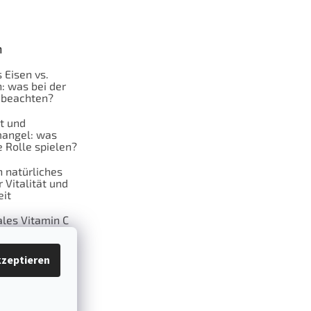
n
 Eisen vs.
: was bei der
 beachten?
t und
angel: was
 Rolle spielen?
n natürliches
r Vitalität und
it
les Vitamin C
ahre: Eine
he Phase im
zeptieren
der Frau