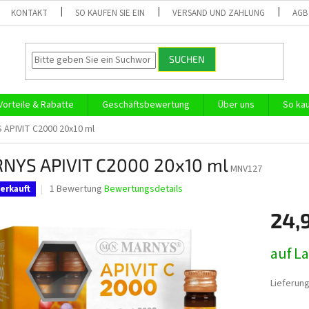
KONTAKT
SO KAUFEN SIE EIN
VERSAND UND ZAHLUNG
AGB
SUCHEN
Vorteile & Rabatte
Geschäftsbewertung
Über uns
So kau
APIVIT C2000 20x10 ml
NYS APIVIT C2000 20x10 ml
MNV127
Die
1 Bewertung
Bewertungsdetails
erkauft
durchschnittliche
Produktbewertung
24,
ist
5,0
Verkaufs
auf L
von
5
Sternen.
Lieferung