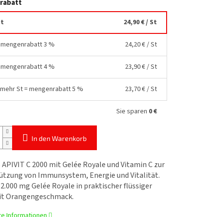
rabatt
St
24,90 €
/ St
= mengenrabatt 3 %
24,20 €
/ St
= mengenrabatt 4 %
23,90 €
/ St
 mehr St = mengenrabatt 5 %
23,70 €
/ St
Sie sparen
0 €
In den Warenkorb
APIVIT C 2000 mit Gelée Royale und Vitamin C zur
ützung von Immunsystem, Energie und Vitalität.
2.000 mg Gelée Royale in praktischer flüssiger
t Orangengeschmack.
rte Informationen