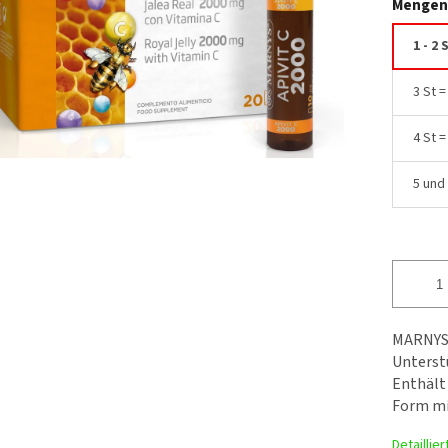
Mengen
1 - 2 
3 St 
4 St 
5 und
MARNYS 
Unterst
Enthält 
Form mi
Detaillie