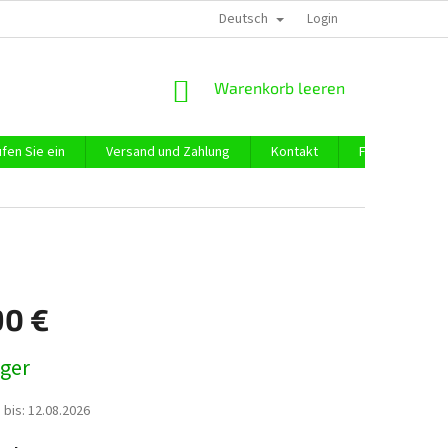
Deutsch
DATENSCHUTZ
IMPRESSUM
ÜBER UNS
Login
WARENKORB
Warenkorb leeren
fen Sie ein
Versand und Zahlung
Kontakt
Firmeneinkauf
90 €
preis:
ager
 bis:
12.08.2026