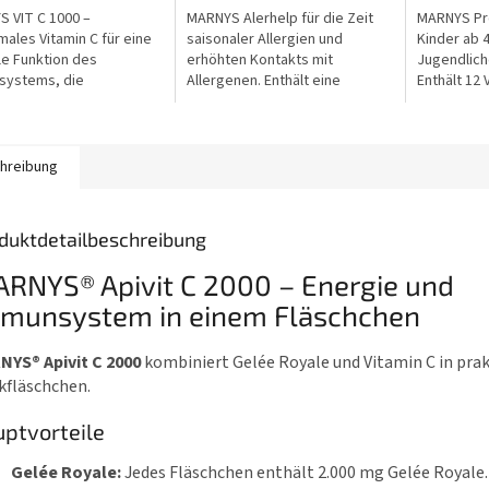
5
5
 VIT C 1000 –
MARNYS Alerhelp für die Zeit
MARNYS Pro
n.
Sternen.
Sternen.
males Vitamin C für eine
saisonaler Allergien und
Kinder ab 
e Funktion des
erhöhten Kontakts mit
Jugendlich
systems, die
Allergenen. Enthält eine
Enthält 12 
gerung von Müdigkeit
Kombination ausgewählter
Royale und
n Schutz der Zellen vor
pflanzlicher Inhaltsstoffe,
Propolis in
ivem Stress. Jede...
Resveratrol und weitere...
Einzeldosis
hreibung
duktdetailbeschreibung
RNYS® Apivit C 2000 – Energie und
munsystem in einem Fläschchen
NYS® Apivit C 2000
kombiniert Gelée Royale und Vitamin C in pra
kfläschchen.
ptvorteile
Gelée Royale:
Jedes Fläschchen enthält 2.000 mg Gelée Royale.