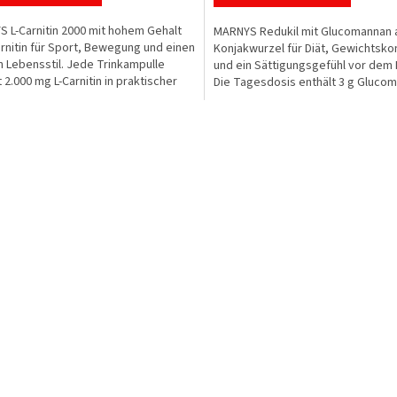
von
 L-Carnitin 2000 mit hohem Gehalt
5
MARNYS Redukil mit Glucomannan 
n.
arnitin für Sport, Bewegung und einen
Sternen.
Konjakwurzel für Diät, Gewichtskon
n Lebensstil. Jede Trinkampulle
und ein Sättigungsgefühl vor dem 
 2.000 mg L-Carnitin in praktischer
Die Tagesdosis enthält 3 g Gluco
er...
das im Rahmen...
S
t
e
u
e
r
e
l
e
m
e
n
t
e
d
e
r