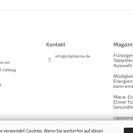
Kontakt
Magazi
Flüssiges
info
@
otxpharma.de
Tabletten
ie ein
Auswahl
d Zahlung
Müdigkei
Energiem
z
kann eine
Maca: Ei
Elixier fü
Gesundhe
Liposoma
Wechselj
e verwendet Cookies. Wenn Sie weiterhin auf dieser