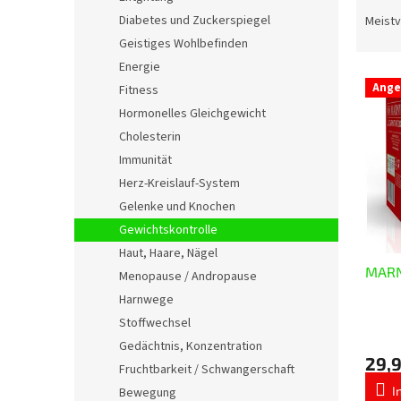
P
e
r
Diabetes und Zuckerspiegel
Meistv
o
Geistiges Wohlbefinden
d
Energie
L
u
Ange
Fitness
i
k
Hormonelles Gleichgewicht
s
t
t
s
Cholesterin
e
o
Immunität
d
r
Herz-Kreislauf-System
e
t
Gelenke und Knochen
r
i
Gewichtskontrolle
P
e
Haut, Haare, Nägel
r
r
MARN
o
u
Menopause / Andropause
d
n
Harnwege
u
g
Stoffwechsel
Die
k
Gedächtnis, Konzentration
durchs
t
29,
Produ
Fruchtbarkeit / Schwangerschaft
e
ist
I
Bewegung
5,0