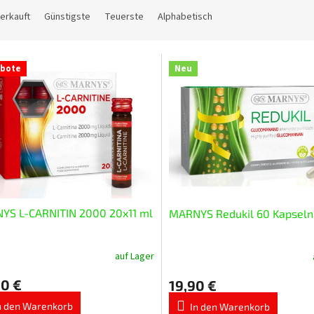
erkauft
Günstigste
Teuerste
Alphabetisch
bote
Neu
YS L-CARNITIN 2000 20x11 ml
MARNYS Redukil 60 Kapseln
auf Lager
Die
chnittliche
durchschnittliche
90 €
19,90 €
ktbewertung
Produktbewertung
ist
n den Warenkorb
In den Warenkorb
5,0