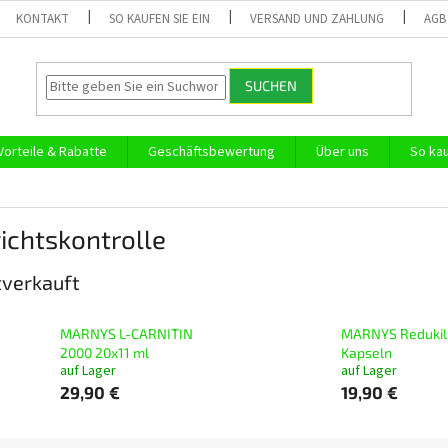
KONTAKT
SO KAUFEN SIE EIN
VERSAND UND ZAHLUNG
AGB
SUCHEN
Vorteile & Rabatte
Geschäftsbewertung
Über uns
So kau
ichtskontrolle
verkauft
MARNYS L-CARNITIN
MARNYS Redukil
2000 20x11 ml
Kapseln
auf Lager
auf Lager
29,90 €
19,90 €