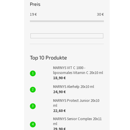
Preis
19
€
30
€
Top 10 Produkte
MARNYS VIT C 1000 -
liposomales Vitamin C 20x10 ml
18,90 €
MARNYS Alerhelp 20x10 ml
24,90 €
MARNYS Protect Junior 20x10
ml
22,60 €
MARNYS Senior Complex 20x11
ml
29,90 €