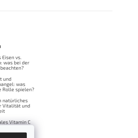
n
 Eisen vs.
: was bei der
 beachten?
t und
angel: was
 Rolle spielen?
n natürliches
r Vitalität und
it
les Vitamin C
ahre: Eine