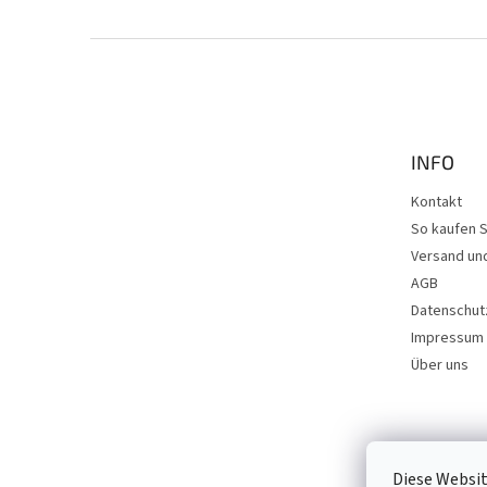
F
u
ß
z
e
INFO
i
l
Kontakt
e
So kaufen S
Versand un
AGB
Datenschut
Impressum
Über uns
Diese Websit