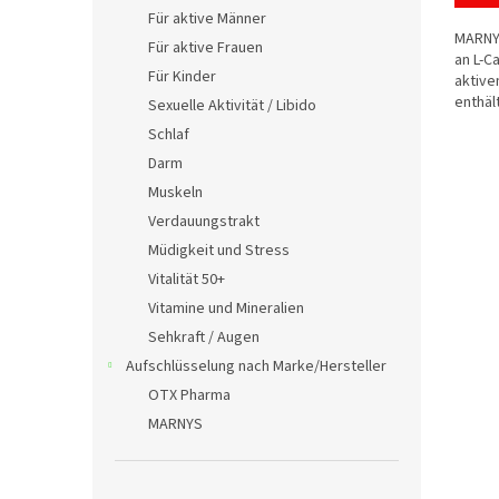
von
Für aktive Männer
5
MARNYS
Für aktive Frauen
Sterne
an L-C
Für Kinder
aktive
enthält
Sexuelle Aktivität / Libido
flüssig
Schlaf
Darm
Muskeln
Verdauungstrakt
Müdigkeit und Stress
Vitalität 50+
Vitamine und Mineralien
Sehkraft / Augen
Aufschlüsselung nach Marke/Hersteller
OTX Pharma
MARNYS