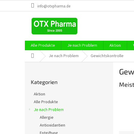
Zum
info@otxpharma.de
Inhalt
springen
Alle Produkte
Je nach Problem
Aktion
Startseite
Je nach Problem
Gewichtskontrolle
S
Gew
e
Kategorien
i
Kategorien
überspringen
Meist
t
e
Aktion
n
Alle Produkte
l
Je nach Problem
e
i
Allergie
s
Antioxidantien
t
Entgiftung