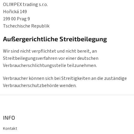
OLIMPEX trading s.r.o.
Hořická 149
199 00 Prag 9
Tschechische Republik
Außergerichtliche Streitbeilegung
Wir sind nicht verpflichtet und nicht bereit, an
Streitbeilegungsverfahren vor einer deutschen
Verbraucherschlichtungsstelle teilzunehmen.
Verbraucher können sich bei Streitigkeiten an die zuständige
Verbraucherschutzbehörde wenden.
F
u
ß
z
INFO
e
Kontakt
i