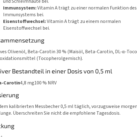
und Schleimhäute bei.
Immunsystem:
Vitamin A trägt zu einer normalen Funktion des
Immunsystems bei.
Eisenstoffwechsel:
Vitamin A trägt zu einem normalen
Eisenstoffwechsel bei.
sammensetzung
ves Olivenöl, Beta-Carotin 30 % (Maisöl, Beta-Carotin, DL-α-Toco
oxidationsmittel (Tocopherolgemisch).
iver Bestandteil in einer Dosis von 0,5 ml
a-Carotin
4,8 mg
100 % NRV
sierung
dem kalibrierten Messbecher 0,5 ml täglich, vorzugsweise morge
Zunge. Überschreiten Sie nicht die empfohlene Tagesdosis.
ckung