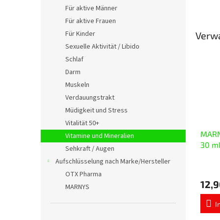
Für aktive Männer
Für aktive Frauen
Für Kinder
Verw
Sexuelle Aktivität / Libido
Schlaf
Darm
Muskeln
Verdauungstrakt
Müdigkeit und Stress
Vitalität 50+
MARNY
Vitamine und Mineralien
30 m
Sehkraft / Augen
Aufschlüsselung nach Marke/Hersteller
Die
OTX Pharma
durchs
12,9
Produ
MARNYS
ist
5,0
I
von