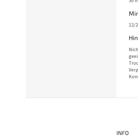
30 
Min
12/
Hi
Nich
geei
Troc
Verp
Kons
F
u
ß
z
e
INFO
i