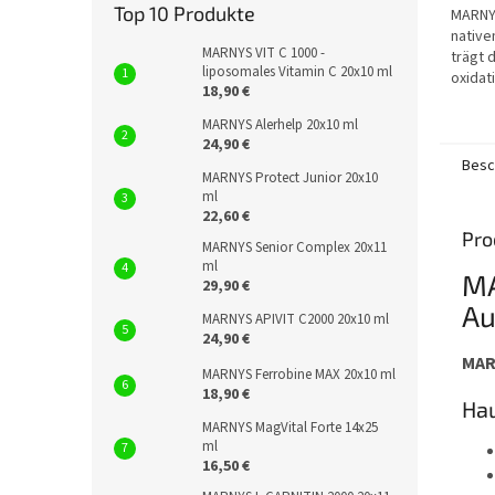
5
Top 10 Produkte
MARNYS
Sterne
native
MARNYS VIT C 1000 -
trägt 
liposomales Vitamin C 20x10 ml
oxidat
18,90 €
die Ta
Vitamin
MARNYS Alerhelp 20x10 ml
24,90 €
Besc
MARNYS Protect Junior 20x10
ml
22,60 €
Pro
MARNYS Senior Complex 20x11
ml
MA
29,90 €
Au
MARNYS APIVIT C2000 20x10 ml
24,90 €
MAR
MARNYS Ferrobine MAX 20x10 ml
18,90 €
Hau
MARNYS MagVital Forte 14x25
ml
16,50 €