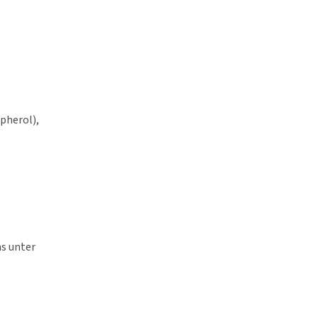
pherol),
ns unter