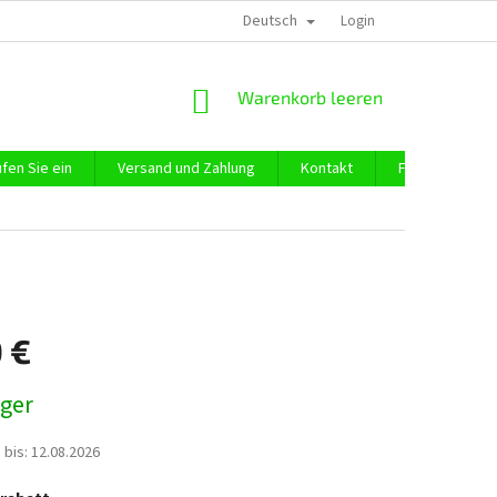
Deutsch
DATENSCHUTZ
IMPRESSUM
ÜBER UNS
Login
WARENKORB
Warenkorb leeren
fen Sie ein
Versand und Zahlung
Kontakt
Firmeneinkauf
 €
preis:
ager
 bis:
12.08.2026