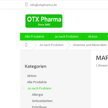
Zum
info@otxpharma.de
Inhalt
springen
Alle Produkte
Je nach Problem
Aktion
Startseite
Je nach Problem
Vitamine und Mineralien
S
MAR
e
Kategorien
i
Die
1 Bewer
Kategorien
überspringen
t
durchsch
e
Produkt
Aktion
n
ist
Alle Produkte
5,0
l
von
Je nach Problem
e
5
i
Allergie
Sternen.
s
Antioxidantien
t
Entgiftung