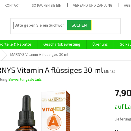
KONTAKT
SO KAUFEN SIE EIN
VERSAND UND ZAHLUNG
AGB
SUCHEN
Vorteile & Rabatte
Geschäftsbewertung
Über uns
So kau
MARNYS Vitamin A flüssiges 30 ml
NYS Vitamin A flüssiges 30 ml
MN435
tung
Bewertungsdetails
nittliche
7,90
bewertung
Verkaufs
auf L
Lieferung