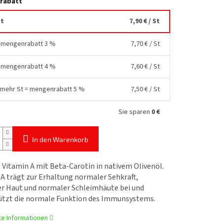
rabatt
St
7,90 €
/ St
= mengenrabatt 3 %
7,70 €
/ St
= mengenrabatt 4 %
7,60 €
/ St
 mehr St = mengenrabatt 5 %
7,50 €
/ St
Sie sparen
0 €
In den Warenkorb
Vitamin A mit Beta-Carotin in nativem Olivenöl.
A trägt zur Erhaltung normaler Sehkraft,
r Haut und normaler Schleimhäute bei und
ützt die normale Funktion des Immunsystems.
rte Informationen