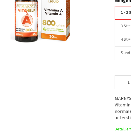
Mengen
1 - 2 
3 St 
4 St 
5 und
MARNYS 
Vitamin 
normale
unterst
Detaillie