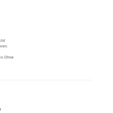
cht
hren.
en. Ohne
n