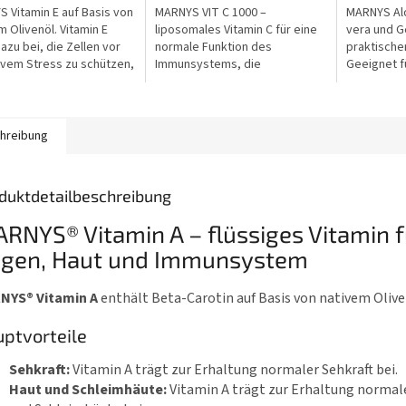
5
5
 Vitamin E auf Basis von
MARNYS VIT C 1000 –
MARNYS Alo
n.
Sternen.
Sternen.
m Olivenöl. Vitamin E
liposomales Vitamin C für eine
vera und G
dazu bei, die Zellen vor
normale Funktion des
praktischer
ivem Stress zu schützen,
Immunsystems, die
Geeignet fü
gesdosis enthält 12 mg
Verringerung von Müdigkeit
Unterstützu
 E.
und den Schutz der Zellen vor
allgemeine
oxidativem Stress. Jede...
hreibung
duktdetailbeschreibung
RNYS® Vitamin A – flüssiges Vitamin f
gen, Haut und Immunsystem
NYS® Vitamin A
enthält Beta-Carotin auf Basis von nativem Olive
ptvorteile
Sehkraft:
Vitamin A trägt zur Erhaltung normaler Sehkraft bei.
Haut und Schleimhäute:
Vitamin A trägt zur Erhaltung normal