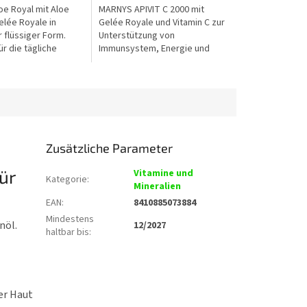
5
e Royal mit Aloe
MARNYS APIVIT C 2000 mit
Sternen.
elée Royale in
Gelée Royale und Vitamin C zur
 flüssiger Form.
Unterstützung von
r die tägliche
Immunsystem, Energie und
ng von Vitalität und
Vitalität. Enthält 2.000 mg Gelée
m Wohlbefinden.
Royale in praktischer flüssiger
Form mit...
Zusätzliche Parameter
ür
Vitamine und
Kategorie
:
Mineralien
EAN
:
8410885073884
Mindestens
nöl.
12/2027
haltbar bis
:
er Haut