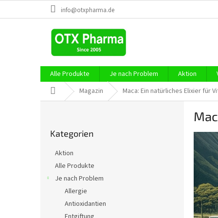
Zum
info@otxpharma.de
Inhalt
springen
Alle Produkte
Je nach Problem
Aktion
Startseite
Magazin
Maca: Ein natürliches Elixier für 
S
Maca
e
Kategorien
i
Kategorien
überspringen
t
e
Aktion
n
Alle Produkte
l
Je nach Problem
e
i
Allergie
s
Antioxidantien
t
Entgiftung