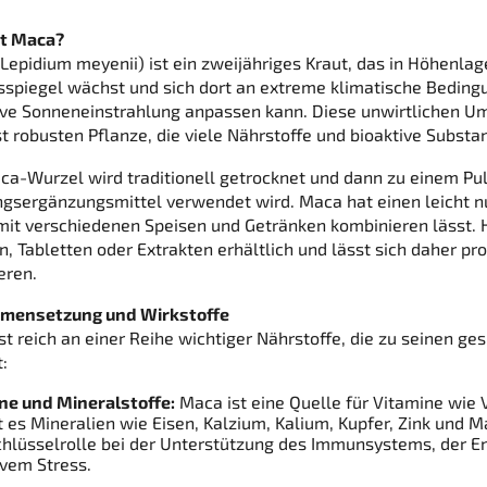
st Maca?
Lepidium meyenii) ist ein zweijähriges Kraut, das in Höhenla
spiegel wächst und sich dort an extreme klimatische Beding
ive Sonneneinstrahlung anpassen kann. Diese unwirtlichen 
t robusten Pflanze, die viele Nährstoffe und bioaktive Substan
ca-Wurzel wird traditionell getrocknet und dann zu einem Pu
gsergänzungsmittel verwendet wird. Maca hat einen leicht n
 mit verschiedenen Speisen und Getränken kombinieren lässt. 
n, Tabletten oder Extrakten erhältlich und lässt sich daher pr
eren.
mensetzung und Wirkstoffe
st reich an einer Reihe wichtiger Nährstoffe, die zu seinen ge
:
ne und Mineralstoffe:
Maca ist eine Quelle für Vitamine wie 
t es Mineralien wie Eisen, Kalzium, Kalium, Kupfer, Zink und 
chlüsselrolle bei der Unterstützung des Immunsystems, der E
ivem Stress.