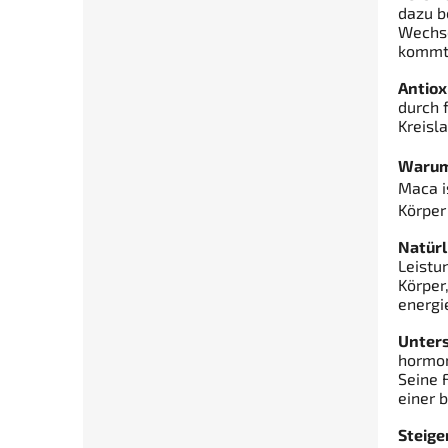
dazu b
Wechse
kommt
Antiox
durch 
Kreisl
Warum 
Maca i
Körper
Natürl
Leistu
Körper
energi
Unters
hormon
Seine 
einer 
Steige