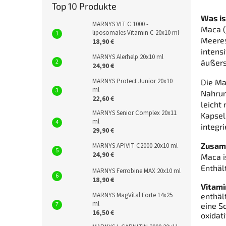
Top 10 Produkte
Was i
MARNYS VIT C 1000 -
Maca (
liposomales Vitamin C 20x10 ml
Meeres
18,90 €
intens
MARNYS Alerhelp 20x10 ml
äußers
24,90 €
MARNYS Protect Junior 20x10
Die Ma
ml
Nahrun
22,60 €
leicht
MARNYS Senior Complex 20x11
Kapsel
ml
integri
29,90 €
Zusam
MARNYS APIVIT C2000 20x10 ml
24,90 €
Maca i
Enthält
MARNYS Ferrobine MAX 20x10 ml
18,90 €
Vitami
MARNYS MagVital Forte 14x25
enthäl
ml
eine S
16,50 €
oxidat