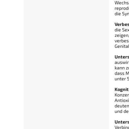
Wechse
reprod
die Sy
Verbe
die Se
zeigen
verbes
Genita
Unters
auswir
kann z
dass M
unter 
Kognit
Konzen
Antiox
deuten
und de
Unters
Verbin