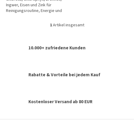
Ingwer, Eisen und Zink für
Reinigungsroutine, Energie und
Zeiten von Müdigkeit oder
erhöhter Belastung....
1
Artikel insgesamt
S
t
e
u
10.000+ zufriedene Kunden
e
r
e
l
e
Rabatte & Vorteile bei jedem Kauf
m
e
n
t
e
Kostenloser Versand ab 80 EUR
d
e
r
F
L
u
i