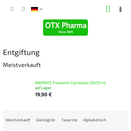
Zum
WARE
Inhalt
springen
Entgiftung
Meistverkauft
MARNYS Trazamin Clordetox 20x10 ml
auf Lager
19,90 €
P
r
Meistverkauft
Günstigste
Teuerste
Alphabetisch
o