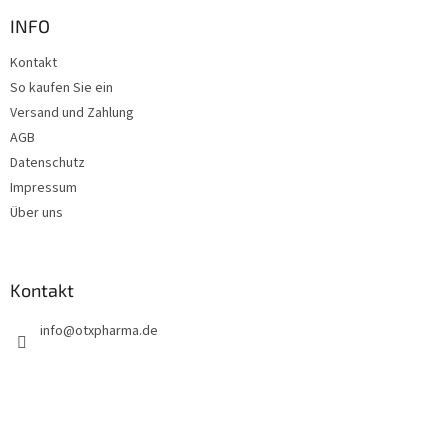
ß
s
t
z
INFO
e
e
Kontakt
i
So kaufen Sie ein
l
e
Versand und Zahlung
AGB
Datenschutz
Impressum
Über uns
Kontakt
info
@
otxpharma.de