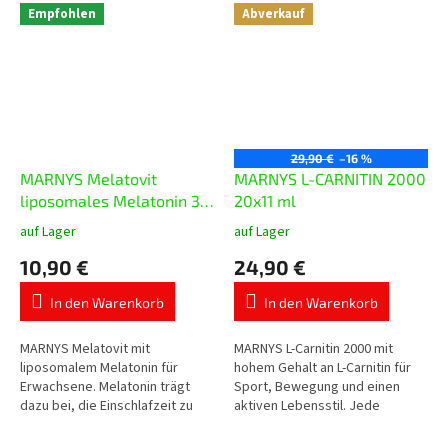
Empfohlen
Abverkauf
29,90 €
–16 %
MARNYS Melatovit
MARNYS L-CARNITIN 2000
liposomales Melatonin 30
20x11 ml
ml
auf Lager
auf Lager
Die
Die
durchschnittliche
durchschnittliche
10,90 €
24,90 €
Produktbewertung
Produktbewertung
ist
ist
In den Warenkorb
In den Warenkorb
5,0
5,0
von
von
5
5
MARNYS Melatovit mit
MARNYS L-Carnitin 2000 mit
Sternen.
Sternen.
liposomalem Melatonin für
hohem Gehalt an L-Carnitin für
Erwachsene. Melatonin trägt
Sport, Bewegung und einen
dazu bei, die Einschlafzeit zu
aktiven Lebensstil. Jede
verkürzen, die Tagesdosis
Trinkampulle enthält 2.000 mg L-
enthält 1 mg Melatonin.
Carnitin in praktischer flüssiger...