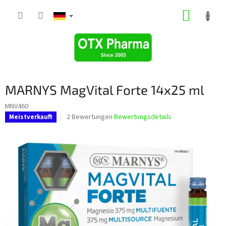
Zum
WARE
Inhalt
springen
MARNYS MagVital Forte 14x25 ml
MNV460
Die
2 Bewertungen
Bewertungsdetails
Meistverkauft
durchschnittliche
Produktbewertung
ist
5,0
von
5
Sternen.