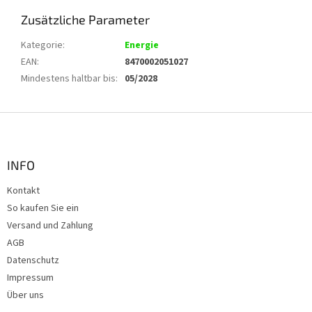
Zusätzliche Parameter
Kategorie
:
Energie
EAN
:
8470002051027
Mindestens haltbar bis
:
05/2028
F
u
ß
z
INFO
e
Kontakt
i
So kaufen Sie ein
l
e
Versand und Zahlung
AGB
Datenschutz
Impressum
Über uns