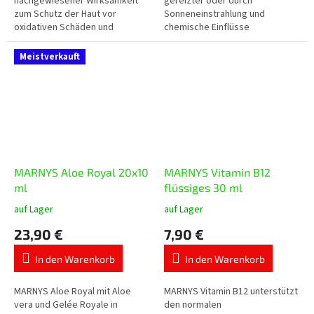
nachgewiesener Wirksamkeit
gereizter oder durch
zum Schutz der Haut vor
Sonneneinstrahlung und
oxidativen Schäden und
chemische Einflüsse
Lichtalterung durch
beanspruchter Haut. Ideal bei
Umweltverschmutzung, blaues
müder und geröteter Haut.
Meistverkauft
Licht oder Strahlung...
MARNYS Aloe Royal 20x10
MARNYS Vitamin B12
ml
flüssiges 30 ml
auf Lager
auf Lager
Die
Die
durchschnittliche
durchschnittliche
23,90 €
7,90 €
Produktbewertung
Produktbewertung
ist
ist
In den Warenkorb
In den Warenkorb
5,0
5,0
von
von
5
5
MARNYS Aloe Royal mit Aloe
MARNYS Vitamin B12 unterstützt
Sternen.
Sternen.
vera und Gelée Royale in
den normalen