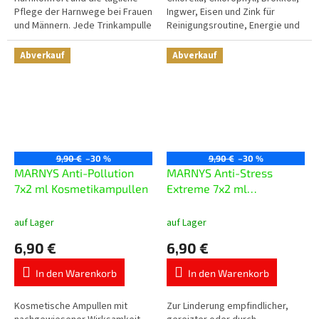
Pflege der Harnwege bei Frauen
Ingwer, Eisen und Zink für
und Männern. Jede Trinkampulle
Reinigungsroutine, Energie und
enthält 2.000 mg D-Mannose,
Zeiten von Müdigkeit oder
Cranberry-Konzentrat,
erhöhter Belastung....
Abverkauf
Abverkauf
Vogelknöterich,...
9,90 €
–30 %
9,90 €
–30 %
MARNYS Anti-Pollution
MARNYS Anti-Stress
7x2 ml Kosmetikampullen
Extreme 7x2 ml
Kosmetikampullen
auf Lager
auf Lager
6,90 €
6,90 €
In den Warenkorb
In den Warenkorb
Kosmetische Ampullen mit
Zur Linderung empfindlicher,