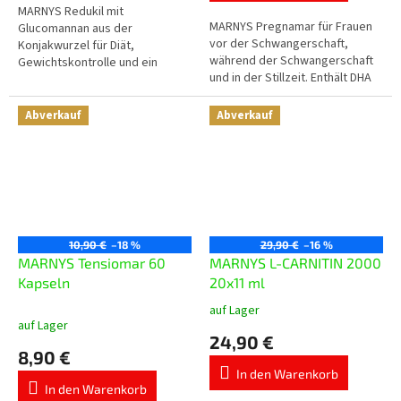
5
MARNYS Redukil mit
MARNYS Pregnamar für Frauen
Sternen.
Glucomannan aus der
vor der Schwangerschaft,
Konjakwurzel für Diät,
während der Schwangerschaft
Gewichtskontrolle und ein
und in der Stillzeit. Enthält DHA
Sättigungsgefühl vor dem
und EPA aus Fischöl, Folsäure,
Essen. Die Tagesdosis enthält 3
Jod, Eisen, Zink, Magnesium
g Glucomannan, das im
Abverkauf
Abverkauf
und...
Rahmen...
10,90 €
–18 %
29,90 €
–16 %
MARNYS Tensiomar 60
MARNYS L-CARNITIN 2000
Kapseln
20x11 ml
auf Lager
Die
auf Lager
durchschnittliche
24,90 €
Produktbewertung
8,90 €
ist
In den Warenkorb
5,0
In den Warenkorb
von