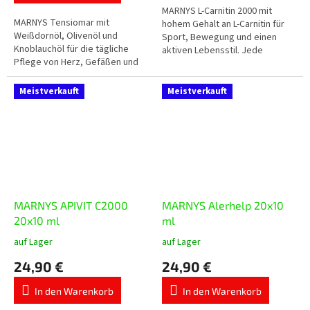
5
MARNYS L-Carnitin 2000 mit
MARNYS Tensiomar mit
Sternen.
hohem Gehalt an L-Carnitin für
Weißdornöl, Olivenöl und
Sport, Bewegung und einen
Knoblauchöl für die tägliche
aktiven Lebensstil. Jede
Pflege von Herz, Gefäßen und
Trinkampulle enthält 2.000 mg L-
Blutkreislauf. Jede Kapsel
Carnitin in praktischer flüssiger...
enthält 200 mg Weißdornöl, 200
Meistverkauft
Meistverkauft
mg Olivenöl und...
MARNYS APIVIT C2000
MARNYS Alerhelp 20x10
20x10 ml
ml
auf Lager
auf Lager
Die
Die
durchschnittliche
durchschnittliche
24,90 €
24,90 €
Produktbewertung
Produktbewertung
ist
ist
In den Warenkorb
In den Warenkorb
5,0
5,0
von
von