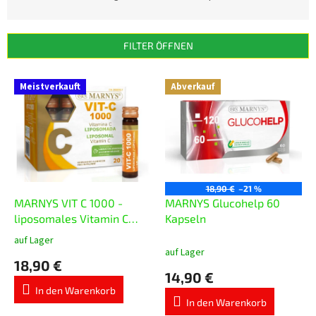
o
d
u
FILTER ÖFFNEN
k
t
L
s
Meistverkauft
Abverkauf
i
o
s
r
t
t
e
i
d
e
e
r
r
18,90 €
–21 %
u
P
MARNYS VIT C 1000 -
MARNYS Glucohelp 60
n
r
liposomales Vitamin C
Kapseln
g
o
20x10 ml
auf Lager
Die
d
auf Lager
durchschnittliche
18,90 €
u
Produktbewertung
14,90 €
k
ist
In den Warenkorb
t
5,0
In den Warenkorb
von
e