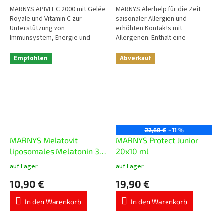
5
5
MARNYS APIVIT C 2000 mit Gelée
MARNYS Alerhelp für die Zeit
Sternen.
Sternen.
Royale und Vitamin C zur
saisonaler Allergien und
Unterstützung von
erhöhten Kontakts mit
Immunsystem, Energie und
Allergenen. Enthält eine
Vitalität. Enthält 2.000 mg Gelée
Kombination ausgewählter
Royale in praktischer flüssiger
pflanzlicher Inhaltsstoffe,
Empfohlen
Abverkauf
Form mit...
Resveratrol und weitere...
22,60 €
–11 %
MARNYS Melatovit
MARNYS Protect Junior
liposomales Melatonin 30
20x10 ml
ml
auf Lager
auf Lager
Die
Die
durchschnittliche
durchschnittliche
10,90 €
19,90 €
Produktbewertung
Produktbewertung
ist
ist
In den Warenkorb
In den Warenkorb
5,0
5,0
von
von