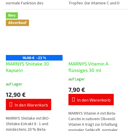
normale Funktion des
Tropfen. Die Vitamine C und D
Nervensystems, die normale
tragen zu einer normalen
psychische Funktion, die
Funktion des Immunsystems...
Neu
Funktion des Immunsystems
Abverkauf
und die...
16,90 €
–23 %
MARNYS Shiitake 30
MARNYS Vitamin A
Kapseln
flüssiges 30 ml
auf Lager
Die
auf Lager
durchschnittliche
7,90 €
Produktbewertung
12,90 €
ist
In den Warenkorb
5,0
In den Warenkorb
von
5
MARNYS Vitamin A mit Beta-
MARNYS Shiitake mit BIO-
Sternen.
Carotin in nativem Olivenöl.
Shiitake-Extrakt 8 : 1 und
Vitamin A trägt zur Erhaltung
mindestens 20 % Beta-
normaler Sehkraft, normaler