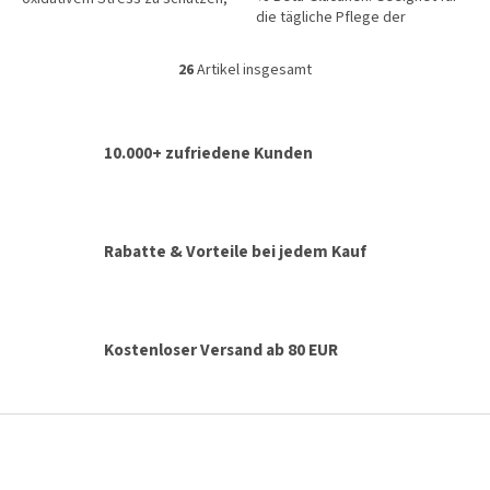
die tägliche Pflege der
die Tagesdosis enthält 12 mg
natürlichen Abwehrkräfte,
Vitamin E.
Vitalität und des
26
Artikel insgesamt
S
kardiovaskulären...
t
e
u
10.000+ zufriedene Kunden
e
r
e
l
e
Rabatte & Vorteile bei jedem Kauf
m
e
n
t
e
Kostenloser Versand ab 80 EUR
d
e
r
F
L
u
i
ß
s