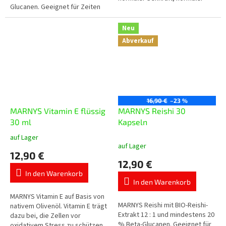
Glucanen. Geeignet für Zeiten
Haut und normaler Schleimhäute
saisonaler Veränderungen,
bei und unterstützt die
erhöhter Belastung und die
normale...
Neu
tägliche Pflege des...
Abverkauf
16,90 €
–23 %
MARNYS Vitamin E flüssig
MARNYS Reishi 30
30 ml
Kapseln
auf Lager
Die
auf Lager
durchschnittliche
12,90 €
Produktbewertung
12,90 €
ist
In den Warenkorb
5,0
In den Warenkorb
von
5
MARNYS Vitamin E auf Basis von
MARNYS Reishi mit BIO-Reishi-
Sternen.
nativem Olivenöl. Vitamin E trägt
Extrakt 12 : 1 und mindestens 20
dazu bei, die Zellen vor
% Beta-Glucanen. Geeignet für
oxidativem Stress zu schützen,