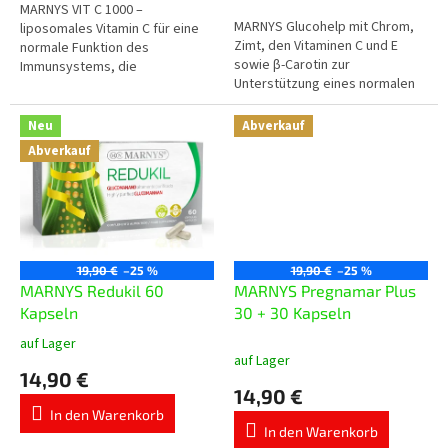
5
MARNYS VIT C 1000 –
MARNYS Glucohelp mit Chrom,
Sternen.
liposomales Vitamin C für eine
Zimt, den Vitaminen C und E
normale Funktion des
sowie β-Carotin zur
Immunsystems, die
Unterstützung eines normalen
Verringerung von Müdigkeit und
Blutzuckerspiegels und des
den Schutz der Zellen vor
Nährstoffstoffwechsels.
oxidativem Stress. Jede...
Neu
Abverkauf
Abverkauf
19,90 €
–25 %
19,90 €
–25 %
MARNYS Redukil 60
MARNYS Pregnamar Plus
Kapseln
30 + 30 Kapseln
auf Lager
Die
auf Lager
durchschnittliche
14,90 €
Produktbewertung
14,90 €
ist
In den Warenkorb
5,0
In den Warenkorb
von