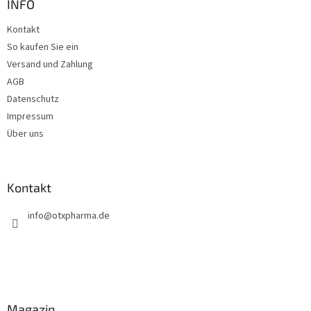
t
z
INFO
e
e
Kontakt
i
So kaufen Sie ein
l
e
Versand und Zahlung
AGB
Datenschutz
Impressum
Über uns
Kontakt
info
@
otxpharma.de
Magazin