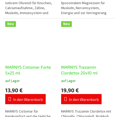
Sternen.
Sternen.
nativem Olivenöl für Knochen,
liposomalem Magnesium für
Calciumaufnahme, Zähne,
Muskeln, Nervensystem,
Muskeln, Immunsystem und
Energie und zur Verringerung
normale Blutgerinnung.
von Müdigkeit. Enthält
Magnesium aus drei Quellen –
Neu
Neu
Magnesiumcitrat,...
MARNYS Cistomar Forte
MARNYS Trazamin
5x25 ml
Clordetox 20x10 ml
auf Lager
auf Lager
Die
Die
durchschnittliche
durchschnittliche
13,90 €
19,90 €
Produktbewertung
Produktbewertung
ist
ist
In den Warenkorb
In den Warenkorb
5,0
5,0
von
von
5
5
MARNYS Cistomar für
MARNYS Trazamin Clordetox mit
Sternen.
Sternen.
Harnkomfort und die tägliche
Chlorella, Chlorophyll, Brokkoli,