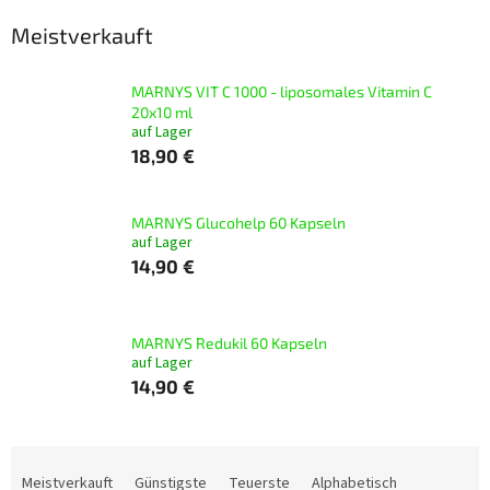
Meistverkauft
MARNYS VIT C 1000 - liposomales Vitamin C
20x10 ml
auf Lager
18,90 €
MARNYS Glucohelp 60 Kapseln
auf Lager
14,90 €
MARNYS Redukil 60 Kapseln
auf Lager
14,90 €
P
r
Meistverkauft
Günstigste
Teuerste
Alphabetisch