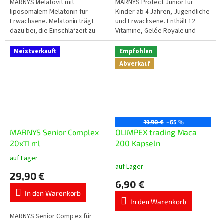
5
5
MARNYS Melatovit mit
MARNYS Protect Junior für
Sternen.
Sternen.
liposomalem Melatonin für
Kinder ab 4 Jahren, Jugendliche
Erwachsene. Melatonin trägt
und Erwachsene. Enthält 12
dazu bei, die Einschlafzeit zu
Vitamine, Gelée Royale und
verkürzen, die Tagesdosis
gereinigtes Propolis in
enthält 1 mg Melatonin.
praktischen Einzeldosis-
Meistverkauft
Empfohlen
Trinkampullen mit...
Abverkauf
19,90 €
–65 %
MARNYS Senior Complex
OLIMPEX trading Маca
20x11 ml
200 Kapseln
auf Lager
Die
auf Lager
durchschnittliche
29,90 €
Produktbewertung
6,90 €
ist
In den Warenkorb
5,0
In den Warenkorb
von
5
MARNYS Senior Complex für