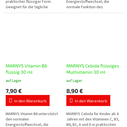
praktischer flüssiger Form.
Energiestoffwechsel, die
Geeignet für die tägliche
normale Funktion des
Unterstützung von Vitalität und
Nervensystems, die normale
allgemeinem Wohlbefinden.
psychische Funktion, die
Bildung roter Blutkörperchen
und...
MARNYS Vitamin B6
MARNYS Cebida flüssiges
flüssig 30 ml
Multivitamin 30 ml
auf Lager
auf Lager
Die
Die
durchschnittliche
durchschnittliche
7,90 €
8,90 €
Produktbewertung
Produktbewertung
ist
ist
In den Warenkorb
In den Warenkorb
5,0
5,0
von
von
5
5
MARNYS Vitamin B6 unterstützt
MARNYS Cebida für Kinder ab 4
Sternen.
Sternen.
den normalen
Jahren mit den Vitaminen C, B3,
Energiestoffwechsel, die
B6, B1, A und D in praktischen