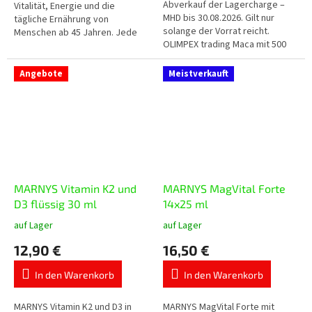
Abverkauf der Lagercharge –
Sternen.
Vitalität, Energie und die
MHD bis 30.08.2026. Gilt nur
tägliche Ernährung von
solange der Vorrat reicht.
Menschen ab 45 Jahren. Jede
OLIMPEX trading Maca mit 500
Trinkampulle enthält 110 mg
mg getrockneter gemahlener
Coenzym Q10, Gelée Royale,
peruanischer Maca-Wurzel in
die Vitamine A, C,...
Angebote
Meistverkauft
jeder...
MARNYS Vitamin K2 und
MARNYS MagVital Forte
D3 flüssig 30 ml
14x25 ml
auf Lager
auf Lager
Die
Die
durchschnittliche
durchschnittliche
12,90 €
16,50 €
Produktbewertung
Produktbewertung
ist
ist
In den Warenkorb
In den Warenkorb
5,0
5,0
von
von
5
5
MARNYS Vitamin K2 und D3 in
MARNYS MagVital Forte mit