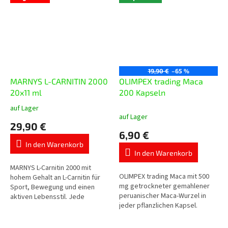
19,90 €
–65 %
MARNYS L-CARNITIN 2000
OLIMPEX trading Маca
20x11 ml
200 Kapseln
auf Lager
Die
auf Lager
durchschnittliche
29,90 €
Produktbewertung
6,90 €
ist
In den Warenkorb
5,0
In den Warenkorb
von
5
MARNYS L-Carnitin 2000 mit
OLIMPEX trading Maca mit 500
Sternen.
hohem Gehalt an L-Carnitin für
mg getrockneter gemahlener
Sport, Bewegung und einen
peruanischer Maca-Wurzel in
aktiven Lebensstil. Jede
jeder pflanzlichen Kapsel.
Trinkampulle enthält 2.000 mg L-
Traditionelle Pflanze aus den
Carnitin in praktischer flüssiger...
peruanischen Anden für