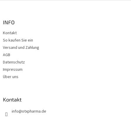
F
u
ß
z
INFO
e
Kontakt
i
So kaufen Sie ein
l
e
Versand und Zahlung
AGB
Datenschutz
Impressum
Über uns
Kontakt
info
@
otxpharma.de