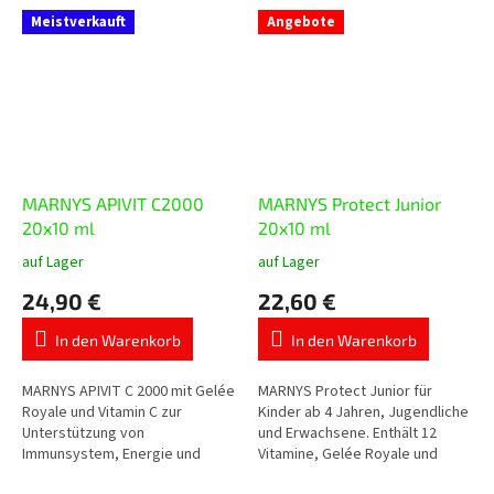
Meistverkauft
Angebote
MARNYS APIVIT C2000
MARNYS Protect Junior
20x10 ml
20x10 ml
auf Lager
auf Lager
Die
Die
durchschnittliche
durchschnittliche
24,90 €
22,60 €
Produktbewertung
Produktbewertung
ist
ist
In den Warenkorb
In den Warenkorb
5,0
5,0
von
von
5
5
MARNYS APIVIT C 2000 mit Gelée
MARNYS Protect Junior für
Sternen.
Sternen.
Royale und Vitamin C zur
Kinder ab 4 Jahren, Jugendliche
Unterstützung von
und Erwachsene. Enthält 12
Immunsystem, Energie und
Vitamine, Gelée Royale und
Vitalität. Enthält 2.000 mg Gelée
gereinigtes Propolis in