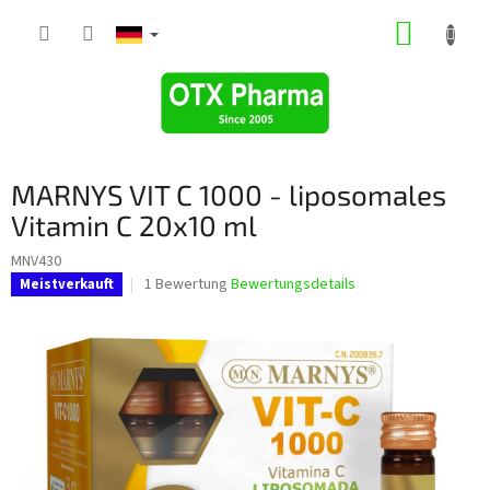
Zum
WARE
Inhalt
springen
MARNYS VIT C 1000 - liposomales
Vitamin C 20x10 ml
MNV430
Die
1 Bewertung
Bewertungsdetails
Meistverkauft
durchschnittliche
Produktbewertung
ist
5,0
von
5
Sternen.