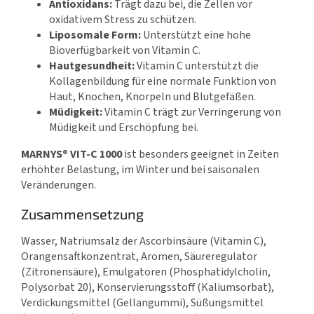
Antioxidans:
Trägt dazu bei, die Zellen vor
oxidativem Stress zu schützen.
Liposomale Form:
Unterstützt eine hohe
Bioverfügbarkeit von Vitamin C.
Hautgesundheit:
Vitamin C unterstützt die
Kollagenbildung für eine normale Funktion von
Haut, Knochen, Knorpeln und Blutgefäßen.
Müdigkeit:
Vitamin C trägt zur Verringerung von
Müdigkeit und Erschöpfung bei.
MARNYS® VIT-C 1000
ist besonders geeignet in Zeiten
erhöhter Belastung, im Winter und bei saisonalen
Veränderungen.
Zusammensetzung
Wasser, Natriumsalz der Ascorbinsäure (Vitamin C),
Orangensaftkonzentrat, Aromen, Säureregulator
(Zitronensäure), Emulgatoren (Phosphatidylcholin,
Polysorbat 20), Konservierungsstoff (Kaliumsorbat),
Verdickungsmittel (Gellangummi), Süßungsmittel