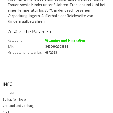
Frauen sowie Kinder unter 3 Jahren. Trocken und kühl bei
einer Temperatur bis 30 °C in der geschlossenen
Verpackung lagern. Außerhalb der Reichweite von
Kindern aufbewahren.
Zusätzliche Parameter
Kategorie
:
Vitamine und Mineralien
EAN
:
8470002008397
Mindestens haltbar bis
:
03/2028
F
u
ß
z
INFO
e
Kontakt
i
So kaufen Sie ein
l
e
Versand und Zahlung
AGB