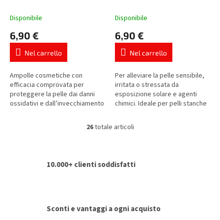
cosmetiche
cosmetiche
Disponibile
Disponibile
6,90 €
6,90 €
Nel carrello
Nel carrello
Ampolle cosmetiche con
Per alleviare la pelle sensibile,
efficacia comprovata per
irritata o stressata da
proteggere la pelle dai danni
esposizione solare e agenti
ossidativi e dall’invecchiamento
chimici. Ideale per pelli stanche
cutaneo causato da
e arrossate.
inquinamento ambientale, luce
26
totale articoli
C
blu o radiazioni...
o
n
t
10.000+ clienti soddisfatti
r
o
l
l
i
Sconti e vantaggi a ogni acquisto
d