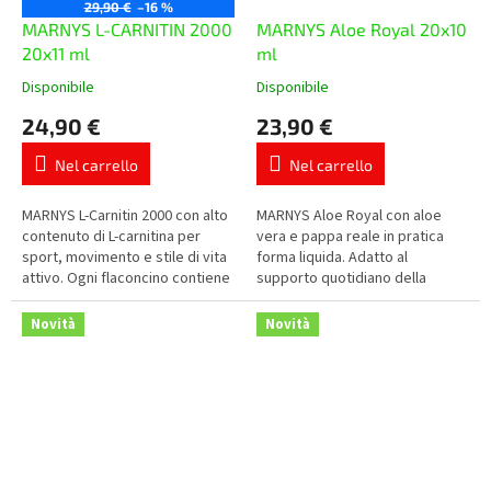
29,90 €
–16 %
MARNYS L-CARNITIN 2000
MARNYS Aloe Royal 20x10
20x11 ml
ml
Disponibile
Disponibile
La
La
valutazione
valutazione
24,90 €
23,90 €
media
media
del
del
Nel carrello
Nel carrello
prodotto
prodotto
è
è
5,0
5,0
MARNYS L-Carnitin 2000 con alto
MARNYS Aloe Royal con aloe
su
su
contenuto di L-carnitina per
vera e pappa reale in pratica
5
5
sport, movimento e stile di vita
forma liquida. Adatto al
stelle.
stelle.
attivo. Ogni flaconcino contiene
supporto quotidiano della
2.000 mg di L-carnitina in pratica
vitalità e del benessere
forma liquida...
generale dell’organismo.
Novità
Novità