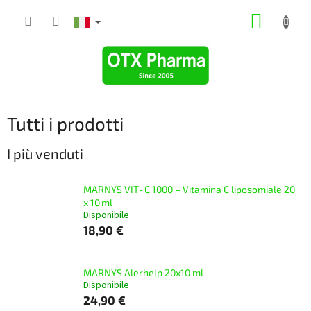
Vai
CARRE
al
contenuto
DELLA
SPESA
Tutti i prodotti
I più venduti
MARNYS VIT‑C 1000 – Vitamina C liposomiale 20
x 10 ml
Disponibile
18,90 €
MARNYS Alerhelp 20x10 ml
Disponibile
24,90 €