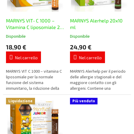
o
p
d
r
e
o
i
MARNYS VIT‑C 1000 –
MARNYS Alerhelp 20x10
d
p
Vitamina C liposomiale 20
ml
o
r
x 10 ml
Disponibile
Disponibile
La
La
t
o
valutazione
valutazione
t
18,90 €
24,90 €
d
media
media
i
o
del
del
Nel carrello
Nel carrello
t
prodotto
prodotto
è
è
t
5,0
5,0
MARNYS VIT C 1000 – vitamina C
MARNYS Alerhelp per il periodo
i
su
su
liposomiale per la normale
delle allergie stagionali e del
5
5
funzione del sistema
maggiore contatto con gli
stelle.
stelle.
immunitario, la riduzione della
allergeni. Contiene una
stanchezza e la protezione
combinazione di ingredienti
delle cellule dallo stress
vegetali selezionati,
Liquidazione
Più venduto
ossidativo....
resveratrolo e...