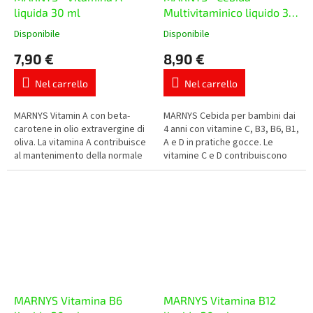
liquida 30 ml
Multivitaminico liquido 30
ml
Disponibile
Disponibile
La
La
valutazione
valutazione
7,90 €
8,90 €
media
media
del
del
Nel carrello
Nel carrello
prodotto
prodotto
è
è
5,0
5,0
MARNYS Vitamin A con beta-
MARNYS Cebida per bambini dai
su
su
carotene in olio extravergine di
4 anni con vitamine C, B3, B6, B1,
5
5
oliva. La vitamina A contribuisce
A e D in pratiche gocce. Le
stelle.
stelle.
al mantenimento della normale
vitamine C e D contribuiscono
capacità visiva, della pelle e
alla normale funzione del
delle mucose e supporta...
sistema immunitario, le...
MARNYS Vitamina B6
MARNYS Vitamina B12