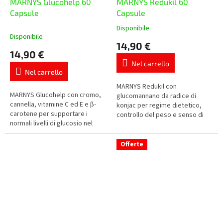
MARNYS Glucohelp 60
MARNYS Redukil 60
Capsule
Capsule
Disponibile
La
Disponibile
valutazione
14,90 €
media
14,90 €
del
Nel carrello
prodotto
Nel carrello
è
5,0
MARNYS Redukil con
MARNYS Glucohelp con cromo,
su
glucomannano da radice di
cannella, vitamine C ed E e β-
5
konjac per regime dietetico,
carotene per supportare i
stelle.
controllo del peso e senso di
normali livelli di glucosio nel
sazietà prima dei pasti. La dose
sangue e il metabolismo dei
giornaliera contiene 3 g di...
nutrienti.
Offerte