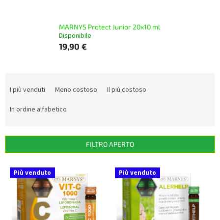
MARNYS Protect Junior 20x10 ml
Disponibile
19,90 €
O
r
I più venduti
Meno costoso
Il più costoso
d
i
In ordine alfabetico
n
a
m
FILTRO APERTO
e
n
E
Più venduto
Più venduto
t
l
o
e
d
n
e
c
i