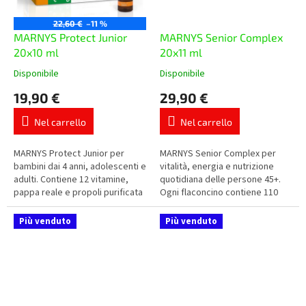
22,60 €
–11 %
MARNYS Protect Junior
MARNYS Senior Complex
20x10 ml
20x11 ml
Disponibile
Disponibile
La
La
valutazione
valutazione
19,90 €
29,90 €
media
media
del
del
Nel carrello
Nel carrello
prodotto
prodotto
è
è
5,0
5,0
MARNYS Protect Junior per
MARNYS Senior Complex per
su
su
bambini dai 4 anni, adolescenti e
vitalità, energia e nutrizione
5
5
adulti. Contiene 12 vitamine,
quotidiana delle persone 45+.
stelle.
stelle.
pappa reale e propoli purificata
Ogni flaconcino contiene 110
in pratici flaconcini monodose al
mg di coenzima Q10, pappa
gusto frutti di bosco.
reale, vitamine A, C, D, E,...
Più venduto
Più venduto