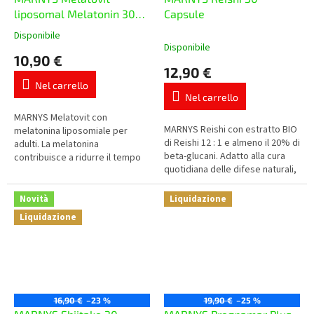
liposomal Melatonin 30
Capsule
ml
Disponibile
La
Disponibile
valutazione
10,90 €
media
12,90 €
del
Nel carrello
prodotto
Nel carrello
è
5,0
MARNYS Melatovit con
MARNYS Reishi con estratto BIO
su
melatonina liposomiale per
di Reishi 12 : 1 e almeno il 20% di
5
adulti. La melatonina
beta-glucani. Adatto alla cura
stelle.
contribuisce a ridurre il tempo
quotidiana delle difese naturali,
necessario per addormentarsi,
della vitalità e del benessere...
la dose giornaliera contiene 1
mg di melatonina.
Novità
Liquidazione
Liquidazione
16,90 €
–23 %
19,90 €
–25 %