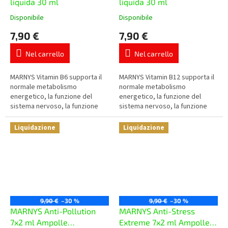
liquida 30 ml
liquida 30 ml
Disponibile
Disponibile
La
La
valutazione
valutazione
7,90 €
7,90 €
media
media
del
del
Nel carrello
Nel carrello
prodotto
prodotto
è
è
5,0
5,0
MARNYS Vitamin B6 supporta il
MARNYS Vitamin B12 supporta il
su
su
normale metabolismo
normale metabolismo
5
5
energetico, la funzione del
energetico, la funzione del
stelle.
stelle.
sistema nervoso, la funzione
sistema nervoso, la funzione
psicologica, la funzione del
psicologica, la formazione dei
sistema immunitario e la
globuli rossi e la funzione del...
Liquidazione
Liquidazione
regolazione...
9,90 €
–30 %
9,90 €
–30 %
MARNYS Anti-Pollution
MARNYS Anti-Stress
7x2 ml Ampolle
Extreme 7x2 ml Ampolle