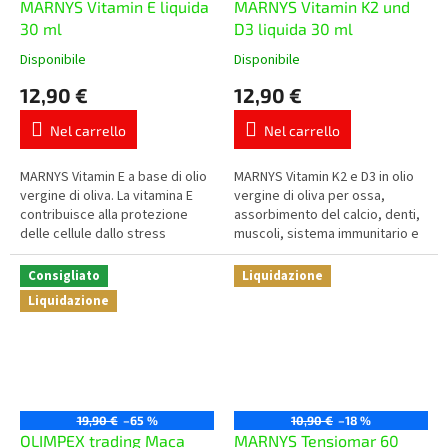
MARNYS Vitamin E liquida
MARNYS Vitamin K2 und
30 ml
D3 liquida 30 ml
Disponibile
Disponibile
La
La
valutazione
valutazione
12,90 €
12,90 €
media
media
del
del
Nel carrello
Nel carrello
prodotto
prodotto
è
è
5,0
5,0
MARNYS Vitamin E a base di olio
MARNYS Vitamin K2 e D3 in olio
su
su
vergine di oliva. La vitamina E
vergine di oliva per ossa,
5
5
contribuisce alla protezione
assorbimento del calcio, denti,
stelle.
stelle.
delle cellule dallo stress
muscoli, sistema immunitario e
ossidativo, la dose giornaliera
normale coagulazione del
contiene 12 mg di...
sangue.
Consigliato
Liquidazione
Liquidazione
19,90 €
–65 %
10,90 €
–18 %
OLIMPEX trading Маca
MARNYS Tensiomar 60