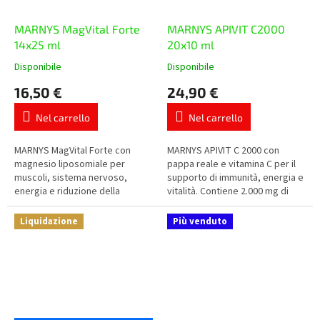
MARNYS MagVital Forte
MARNYS APIVIT C2000
14x25 ml
20x10 ml
Disponibile
Disponibile
La
La
valutazione
valutazione
16,50 €
24,90 €
media
media
del
del
Nel carrello
Nel carrello
prodotto
prodotto
è
è
5,0
5,0
MARNYS MagVital Forte con
MARNYS APIVIT C 2000 con
su
su
magnesio liposomiale per
pappa reale e vitamina C per il
5
5
muscoli, sistema nervoso,
supporto di immunità, energia e
stelle.
stelle.
energia e riduzione della
vitalità. Contiene 2.000 mg di
stanchezza. Contiene magnesio
pappa reale in pratica forma
da tre fonti – citrato di
liquida al gusto arancia....
Liquidazione
Più venduto
magnesio, solfato...