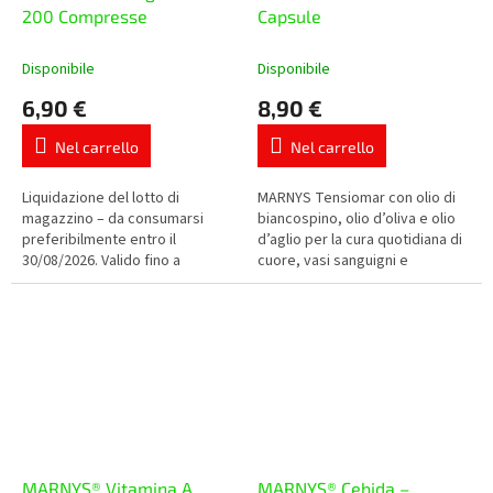
200 Compresse
Capsule
Disponibile
Disponibile
6,90 €
8,90 €
Nel carrello
Nel carrello
Liquidazione del lotto di
MARNYS Tensiomar con olio di
magazzino – da consumarsi
biancospino, olio d’oliva e olio
preferibilmente entro il
d’aglio per la cura quotidiana di
30/08/2026. Valido fino a
cuore, vasi sanguigni e
esaurimento scorte. OLIMPEX
circolazione. Ogni capsula
trading Maca con 500 mg di
contiene 200 mg di olio di...
radice di maca...
MARNYS® Vitamina A
MARNYS® Cebida –