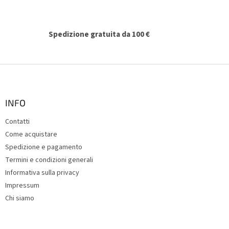
e
l
l
'
Spedizione gratuita da 100 €
e
l
e
P
n
i
c
è
o
d
INFO
i
Contatti
p
Come acquistare
a
g
Spedizione e pagamento
i
Termini e condizioni generali
n
Informativa sulla privacy
a
Impressum
Chi siamo