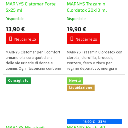
MARNYS Cistomar Forte
MARNYS Trazamin
5x25 ml
Clordetox 20x10 ml
Disponibile
Disponibile
La
La
valutazione
valutazione
13,90 €
19,90 €
media
media
del
del
Nel carrello
Nel carrello
prodotto
prodotto
è
è
5,0
5,0
MARNYS Cistomar per il comfort
MARNYS Trazamin Clordetox con
su
su
urinario e la cura quotidiana
clorella, clorofilla, broccoli,
5
5
delle vie urinarie di donne e
zenzero, ferro e zinco per
stelle.
stelle.
uomini. Ogni flaconcino contiene
regime depurativo, energia e
2.000 mg di D-mannosio,
periodi di stanchezza o
concentrato di mirtillo...
maggiore carico. Pratica forma...
Consigliato
Novità
Liquidazione
16,90 €
–23 %
MARNYS Melatovit
MARNYS Reishi 30