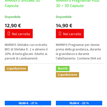
MARNYS Shiitake 30
MARNYS Pregnamar Plus
Capsule
30 + 30 Capsule
Disponibile
Disponibile
12,90 €
14,90 €
Nel carrello
Nel carrello
MARNYS Shiitake con estratto
MARNYS Pregnamar per donne
BIO di Shiitake 8 : 1 e almeno il
prima della gravidanza, durante
20% di beta-glucani. Adatto ai
la gravidanza e durante
periodi di cambiamenti
l’allattamento. Contiene DHA ed
stagionali, maggiore carico e
EPA da olio di pesce, acido
alla cura quotidiana del...
folico, iodio, ferro, zinco,...
Liquidazione
Novità
Liquidazione
18,90 €
–21 %
19,90 €
–25 %