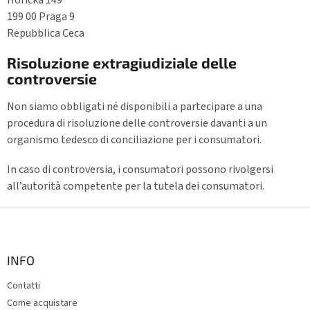
199 00 Praga 9
Repubblica Ceca
Risoluzione extragiudiziale delle
controversie
Non siamo obbligati né disponibili a partecipare a una
procedura di risoluzione delle controversie davanti a un
organismo tedesco di conciliazione per i consumatori.
In caso di controversia, i consumatori possono rivolgersi
all’autorità competente per la tutela dei consumatori.
P
i
è
d
INFO
i
Contatti
p
Come acquistare
a