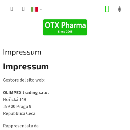
Vai
CARRE
al
contenuto
DELLA
SPESA
Impressum
Impressum
Gestore del sito web:
OLIMPEX trading s.r.o.
Hořická 149
199 00 Praga 9
Repubblica Ceca
Rappresentata da: