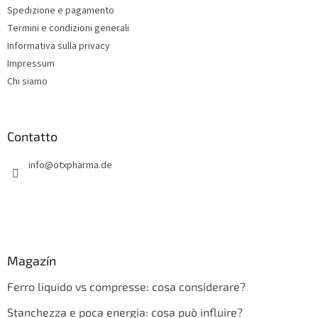
g
Spedizione e pagamento
i
Termini e condizioni generali
n
Informativa sulla privacy
a
Impressum
Chi siamo
Contatto
info
@
otxpharma.de
Magazín
Ferro liquido vs compresse: cosa considerare?
Stanchezza e poca energia: cosa può influire?