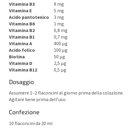
Vitamina B3
9 mg
Vitamina E
5 mg
Acido pantotenico
3 mg
Vitamina B6
1 mg
Vitamina B2
0,8 mg
Vitamina B1
0,7 mg
Vitamina A
400 μg
Acido folico
100 μg
Biotina
50 μg
Vitamina D
2,5 μg
Vitamina B12
0,5 μg
Dosaggio
Assumere 1–2 flaconcini al giorno prima della colazione.
Agitare bene prima dell’uso.
Confezione
10 flaconcini da 20 ml