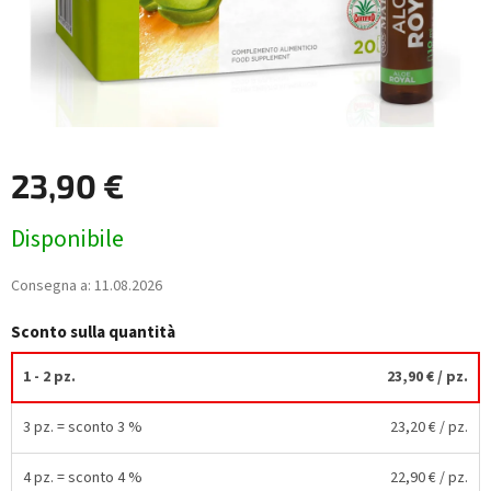
23,90 €
Prezzo
Disponibile
della
misura:
Consegna a:
11.08.2026
Sconto sulla quantità
1 - 2 pz.
23,90 €
/ pz.
3 pz. = sconto 3 %
23,20 €
/ pz.
4 pz. = sconto 4 %
22,90 €
/ pz.