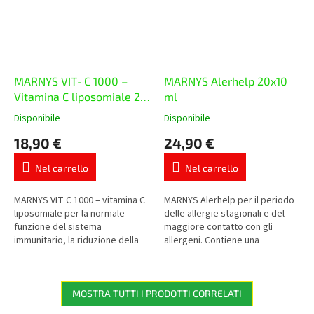
MARNYS VIT‑C 1000 –
MARNYS Alerhelp 20x10
Vitamina C liposomiale 20
ml
x 10 ml
Disponibile
Disponibile
La
La
valutazione
valutazione
18,90 €
24,90 €
media
media
del
del
Nel carrello
Nel carrello
prodotto
prodotto
è
è
5,0
5,0
MARNYS VIT C 1000 – vitamina C
MARNYS Alerhelp per il periodo
su
su
liposomiale per la normale
delle allergie stagionali e del
5
5
funzione del sistema
maggiore contatto con gli
stelle.
stelle.
immunitario, la riduzione della
allergeni. Contiene una
stanchezza e la protezione
combinazione di ingredienti
delle cellule dallo stress
vegetali selezionati,
ossidativo....
resveratrolo e...
MOSTRA TUTTI I PRODOTTI CORRELATI