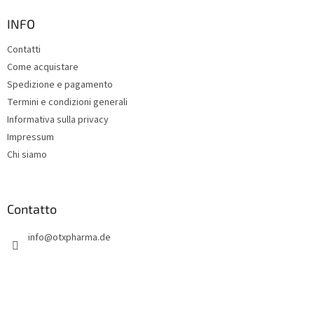
è
d
INFO
i
Contatti
p
Come acquistare
a
g
Spedizione e pagamento
i
Termini e condizioni generali
n
Informativa sulla privacy
a
Impressum
Chi siamo
Contatto
info
@
otxpharma.de