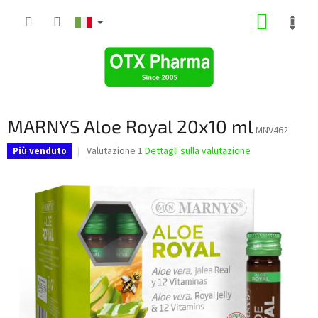
Vai
CARRE
al
contenuto
DELLA
SPESA
MARNYS Aloe Royal 20x10 ml
MNV462
La
Valutazione 1
Dettagli sulla valutazione
Più venduto
valutazione
media
del
prodotto
è
5,0
su
5
stelle.