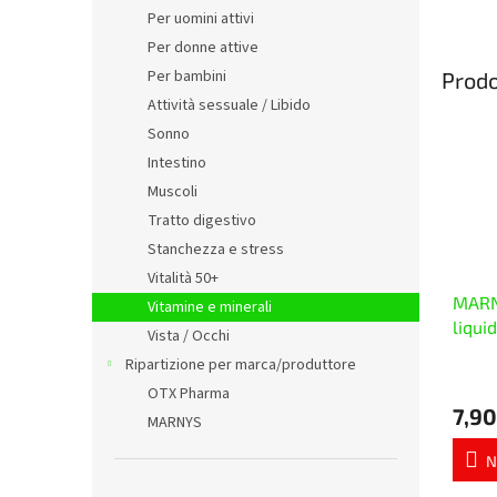
Per uomini attivi
Per donne attive
Per bambini
Prodo
Attività sessuale / Libido
Sonno
Intestino
Muscoli
Tratto digestivo
Stanchezza e stress
Vitalità 50+
MARN
Vitamine e minerali
liqui
Vista / Occhi
Ripartizione per marca/produttore
La
OTX Pharma
valuta
7,90
media
MARNYS
del
prodo
N
è