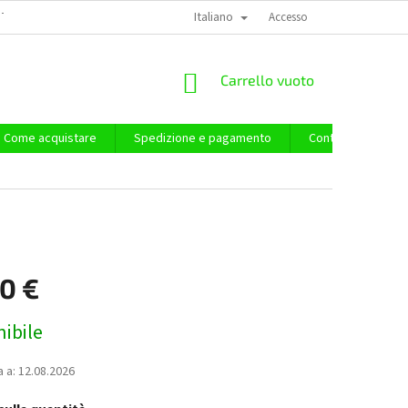
Italiano
TERMINI E CONDIZIONI GENERALI
INFORMATIVA SULLA PRIVACY
Accesso
IMP
CARRELLO
Carrello vuoto
DELLA
SPESA
Come acquistare
Spedizione e pagamento
Contatti
Acq
90 €
ibile
 a:
12.08.2026