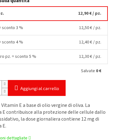
sulla quantità
pz.
12,90 €
/ pz.
 = sconto 3 %
12,50 €
/ pz.
 = sconto 4 %
12,40 €
/ pz.
tro pz. = sconto 5 %
12,30 €
/ pz.
Salvate
0 €
Aggiungi al carrello
itamin E a base di olio vergine di oliva. La
 E contribuisce alla protezione delle cellule dallo
ssidativo, la dose giornaliera contiene 12 mg di
 E.
oni dettagliate