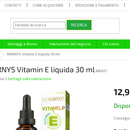
CONTATTI
COME ACQUISTARE
SPEDIZIONE E PAGAMENTO
RICERCA
Vantaggi e Bonus
Valutazione del negozio
Chi siamo
MARNYS Vitamin E liquida 30 ml
NYS Vitamin E liquida 30 ml
MN437
oni 2
Dettagli sulla valutazione
one
12,
o
Prezzo
Dispon
della
misura:
Consegna