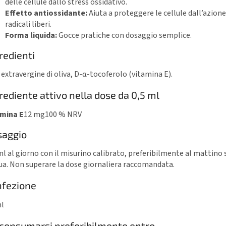
delle cellule dallo stress ossidativo.
Effetto antiossidante:
Aiuta a proteggere le cellule dall’azione
radicali liberi.
Forma liquida:
Gocce pratiche con dosaggio semplice.
redienti
 extravergine di oliva, D-α-tocoferolo (vitamina E).
rediente attivo nella dose da 0,5 ml
amina E
12 mg
100 % NRV
saggio
ml al giorno con il misurino calibrato, preferibilmente al mattino 
ua. Non superare la dose giornaliera raccomandata.
nfezione
ml
consumarsi preferibilmente entro