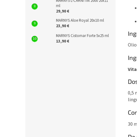
MARNYS L-CARNITIN 2000 20x11
ml
29,90 €
MARNYS Aloe Royal 20x10 ml
23,90 €
Ing
MARNYS Cistomar Forte 5x25 ml
13,90 €
Olio
Ing
Vit
Do
0,5 
ling
Co
30 
Da 