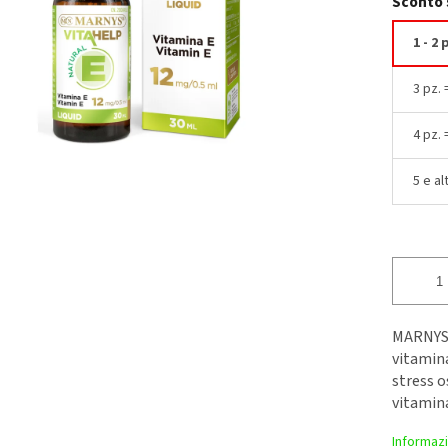
Sconto 
1 - 2 
3 pz.
4 pz.
5 e al
MARNYS V
vitamina
stress o
vitamina
Informazi