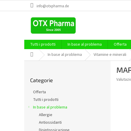
Vai
info@otxpharma.de
al
contenuto
Tutti i prodotti
In base al problema
Offerta
Casa
In base al problema
Vitamine e minerali
B
MAR
a
Saltare
r
La
Valutazi
Categorie
le
r
valutazi
categorie
a
media
Offerta
l
del
Tutti i prodotti
prodott
a
è
In base al problema
t
5,0
e
Allergie
su
r
Antiossidanti
5
a
stelle.
Disintossicazione