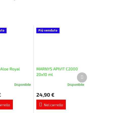
uto
Più venduto
Aloe Royal
MARNYS APIVIT C2000
20x10 ml
Prodotto
successivo
Disponibile
Disponibile
La
e
valutazione
€
24,90 €
media
del
prodotto
arrello
Nel carrello
è