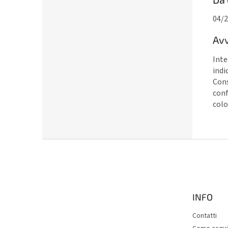
04/
Av
Inte
indi
Cons
conf
colo
P
i
è
d
i
INFO
p
a
Contatti
g