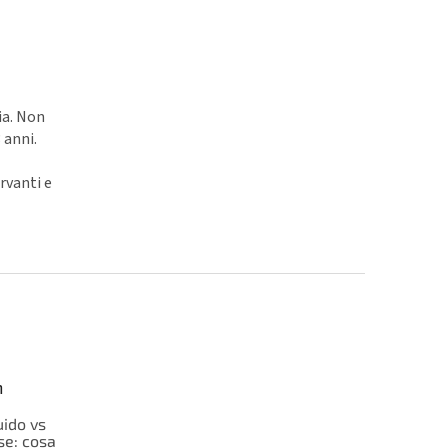
ia. Non
 anni.
rvanti e
n
uido vs
e: cosa