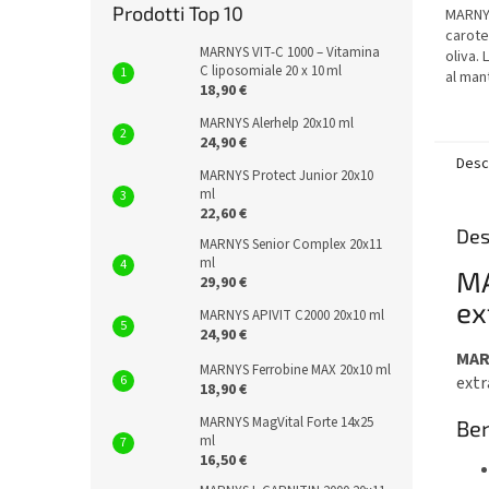
5,0
Prodotti Top 10
MARNYS
su
carote
5
MARNYS VIT‑C 1000 – Vitamina
oliva.
stelle.
C liposomiale 20 x 10 ml
al man
18,90 €
capacit
delle 
MARNYS Alerhelp 20x10 ml
24,90 €
Desc
MARNYS Protect Junior 20x10
ml
22,60 €
Des
MARNYS Senior Complex 20x11
ml
MA
29,90 €
ex
MARNYS APIVIT C2000 20x10 ml
24,90 €
MAR
MARNYS Ferrobine MAX 20x10 ml
extr
18,90 €
MARNYS MagVital Forte 14x25
Ben
ml
16,50 €