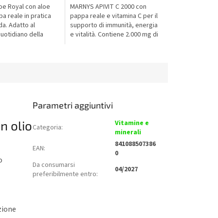
5,0
e Royal con aloe
MARNYS APIVIT C 2000 con
su
a reale in pratica
pappa reale e vitamina C per il
5
da. Adatto al
supporto di immunità, energia
stelle.
uotidiano della
e vitalità. Contiene 2.000 mg di
del benessere
pappa reale in pratica forma
ell’organismo.
liquida al gusto arancia....
Parametri aggiuntivi
n olio
Vitamine e
Categoria
:
minerali
841088507386
EAN
:
0
o
Da consumarsi
04/2027
preferibilmente entro
:
zione