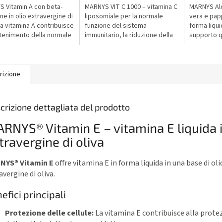
5,0
5,0
 Vitamin A con beta-
MARNYS VIT C 1000 – vitamina C
MARNYS Alo
su
su
ne in olio extravergine di
liposomiale per la normale
vera e papp
5
5
 La vitamina A contribuisce
funzione del sistema
forma liqui
stelle.
stelle.
tenimento della normale
immunitario, la riduzione della
supporto q
à visiva, della pelle e
stanchezza e la protezione
vitalità e 
mucose e supporta...
delle cellule dallo stress
generale d
ossidativo....
rizione
crizione dettagliata del prodotto
RNYS® Vitamin E – vitamina E liquida i
travergine di oliva
NYS® Vitamin E
offre vitamina E in forma liquida in una base di oli
avergine di oliva.
efici principali
Protezione delle cellule:
La vitamina E contribuisce alla prote