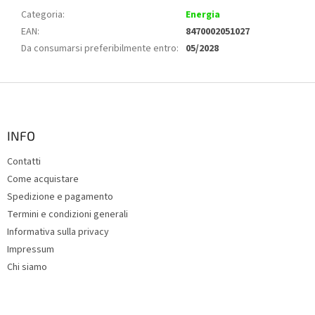
Categoria
:
Energia
EAN
:
8470002051027
Da consumarsi preferibilmente entro
:
05/2028
P
i
è
d
INFO
i
Contatti
p
Come acquistare
a
g
Spedizione e pagamento
i
Termini e condizioni generali
n
Informativa sulla privacy
a
Impressum
Chi siamo