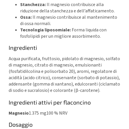
Stanchezza:
Il magnesio contribuisce alla
riduzione della stanchezza e dell’affaticamento.
Ossa:
Il magnesio contribuisce al mantenimento
di ossa normali.
Tecnologia liposomiale:
Forma liquida con
fosfolipidi per un migliore assorbimento.
Ingredienti
Acqua purificata, fruttosio, pidolato di magnesio, solfato
di magnesio, citrato di magnesio, emulsionanti
(fosfatidilcolina e polisorbato 20), aromi, regolatore di
acidità (acido citrico), conservante (sorbato di potassio),
addensante (gomma di xantano), edulcoranti (ciclamato
di sodio e sucralosio) e colorante (β-carotene).
Ingredienti attivi per flaconcino
Magnesio
1.375 mg
100 % NRV
Dosaggio