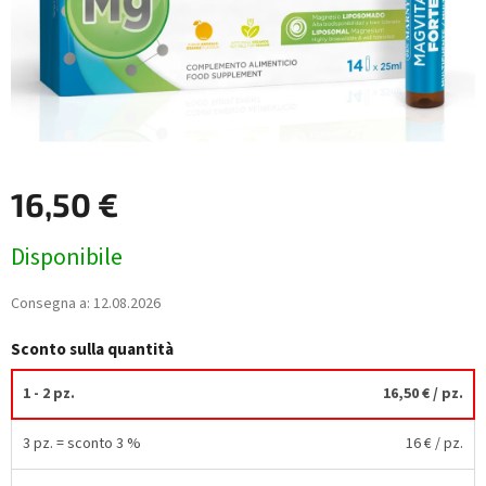
16,50 €
Prezzo
Disponibile
della
misura:
Consegna a:
12.08.2026
Sconto sulla quantità
1 - 2 pz.
16,50 €
/ pz.
3 pz. = sconto 3 %
16 €
/ pz.