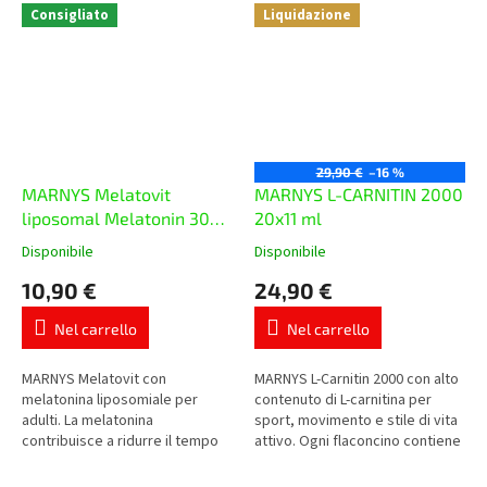
Consigliato
Liquidazione
29,90 €
–16 %
MARNYS Melatovit
MARNYS L-CARNITIN 2000
liposomal Melatonin 30
20x11 ml
ml
Disponibile
Disponibile
La
La
valutazione
valutazione
10,90 €
24,90 €
media
media
del
del
Nel carrello
Nel carrello
prodotto
prodotto
è
è
5,0
5,0
MARNYS Melatovit con
MARNYS L-Carnitin 2000 con alto
su
su
melatonina liposomiale per
contenuto di L-carnitina per
5
5
adulti. La melatonina
sport, movimento e stile di vita
stelle.
stelle.
contribuisce a ridurre il tempo
attivo. Ogni flaconcino contiene
necessario per addormentarsi,
2.000 mg di L-carnitina in pratica
la dose giornaliera contiene 1
forma liquida...