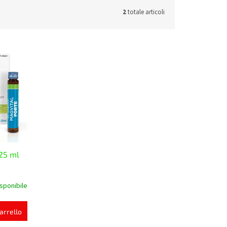
2
totale articoli
25 ml
sponibile
arrello