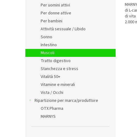
i
MARNYS
è
Per uomini attivi
di L-c
5,0
Per donne attive
di vit
su
Per bambini
2.000 m
5
liquida.
stelle.
Attività sessuale / Libido
Sonno
Intestino
Muscoli
Tratto digestivo
Stanchezza e stress
Vitalità 50+
Vitamine e minerali
Vista / Occhi
Ripartizione per marca/produttore
OTX Pharma
MARNYS