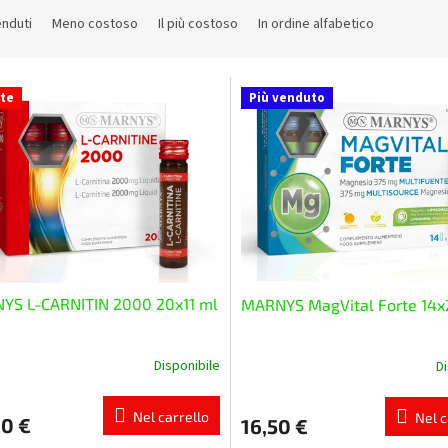
enduti
Meno costoso
Il più costoso
In ordine alfabetico
rte
Più venduto
YS L-CARNITIN 2000 20x11 ml
MARNYS MagVital Forte 14x
Disponibile
Di
La
zione
valutazione
media
Nel carrello
Nel c
90 €
16,50 €
del
tto
prodotto