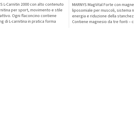
 L-Carnitin 2000 con alto contenuto
MARNYS MagVital Forte con magne
è
arnitina per sport, movimento e stile
liposomiale per muscoli, sistema 
5,0
a attivo. Ogni flaconcino contiene
energia e riduzione della stanchez
su
g di L-carnitina in pratica forma
Contiene magnesio da tre fonti – ci
5
..
magnesio, solfato...
stelle.
C
o
n
t
r
o
l
l
i
d
e
l
l
'
e
l
e
n