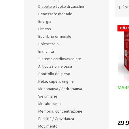
O
l
r
Diabete e livello di zuccheri
I più v
e
d
Benessere mentale
i
Energia
E
n
Offe
Fitness
l
a
Equilibrio ormonale
e
m
n
e
Colesterolo
c
n
Immunità
o
t
Sistema cardiovascolare
d
o
Articolazioni e ossa
e
d
Controllo del peso
i
e
Pelle, capelli, unghie
p
i
MARN
r
p
Menopausa / Andropausa
o
r
Vie urinarie
d
o
Metabolismo
La
o
d
Memoria, concentrazione
valuta
t
o
media
Fertilità / Gravidanza
t
t
29,
del
i
t
Movimento
prodo