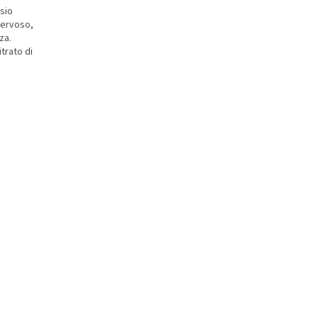
sio
nervoso,
za.
trato di