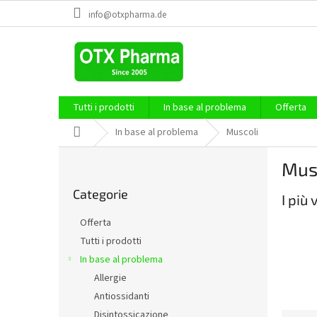
Vai
info@otxpharma.de
al
contenuto
Tutti i prodotti
In base al problema
Offerta
Casa
In base al problema
Muscoli
B
Mus
a
Saltare
r
Categorie
le
I più
r
categorie
a
Offerta
l
Tutti i prodotti
a
In base al problema
t
e
Allergie
r
Antiossidanti
a
Disintossicazione