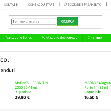
CONTATTI
COME ACQUISTARE
SPEDIZIONE E PAGAMENTO
RICERCA
Vantaggi e Bonus
Valutazione del negozio
Chi siamo
coli
 venduti
MARNYS L-CARNITIN
MARNYS MagVit
2000 20x11 ml
Forte 14x25 ml
Disponibile
Disponibile
29,90 €
16,50 €