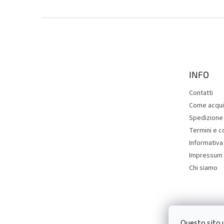
P
i
è
d
i
INFO
p
a
Contatti
g
Come acqui
i
Spedizione
n
Termini e c
a
Informativa 
Impressum
Chi siamo
Questo sito u