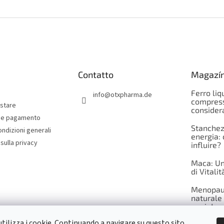
Contatto
Magazí
Ferro liq
info
@
otxpharma.de
compress
stare
consider
 e pagamento
Stanchez
ondizioni generali
energia:
sulla privacy
influire?
Maca: Un 
di Vitali
Menopaus
naturale 
ogni don
tilizza i cookie. Continuando a navigare su questo sito,