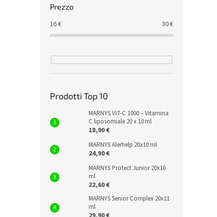
Prezzo
16
€
30
€
Prodotti Top 10
MARNYS VIT‑C 1000 – Vitamina
C liposomiale 20 x 10 ml
18,90 €
MARNYS Alerhelp 20x10 ml
24,90 €
MARNYS Protect Junior 20x10
ml
22,60 €
MARNYS Senior Complex 20x11
ml
29,90 €