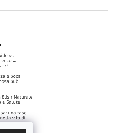
n
uido vs
e: cosa
are?
za e poca
 cosa può
Elisir Naturale
tà e Salute
a: una fase
nella vita di
na