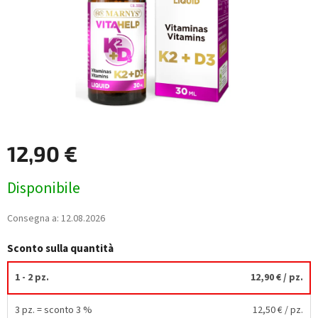
12,90 €
Prezzo
Disponibile
della
misura:
Consegna a:
12.08.2026
Sconto sulla quantità
1 - 2 pz.
12,90 €
/ pz.
3 pz. = sconto 3 %
12,50 €
/ pz.