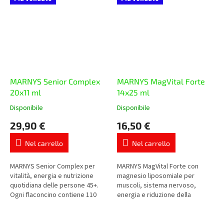
MARNYS Senior Complex
MARNYS MagVital Forte
20x11 ml
14x25 ml
Disponibile
Disponibile
La
La
valutazione
valutazione
29,90 €
16,50 €
media
media
del
del
Nel carrello
Nel carrello
prodotto
prodotto
è
è
5,0
5,0
MARNYS Senior Complex per
MARNYS MagVital Forte con
su
su
vitalità, energia e nutrizione
magnesio liposomiale per
5
5
quotidiana delle persone 45+.
muscoli, sistema nervoso,
stelle.
stelle.
Ogni flaconcino contiene 110
energia e riduzione della
mg di coenzima Q10, pappa
stanchezza. Contiene magnesio
reale, vitamine A, C, D, E,...
da tre fonti – citrato di
magnesio, solfato...