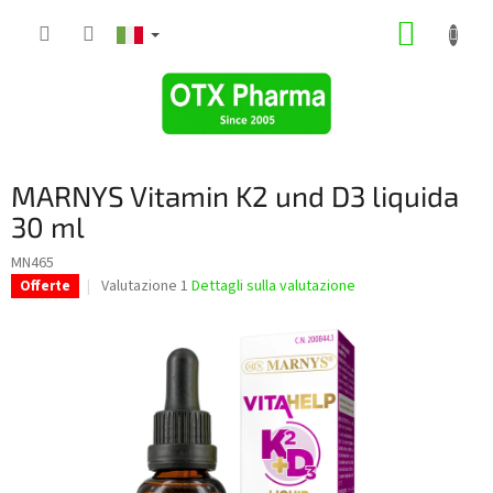
Vai
CARRE
al
contenuto
DELLA
SPESA
MARNYS Vitamin K2 und D3 liquida
30 ml
MN465
La
Valutazione 1
Dettagli sulla valutazione
Offerte
valutazione
media
del
prodotto
è
5,0
su
5
stelle.