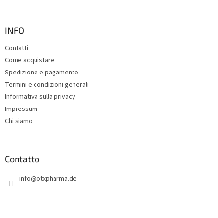
i
è
d
INFO
i
Contatti
p
Come acquistare
a
g
Spedizione e pagamento
i
Termini e condizioni generali
n
Informativa sulla privacy
a
Impressum
Chi siamo
Contatto
info
@
otxpharma.de