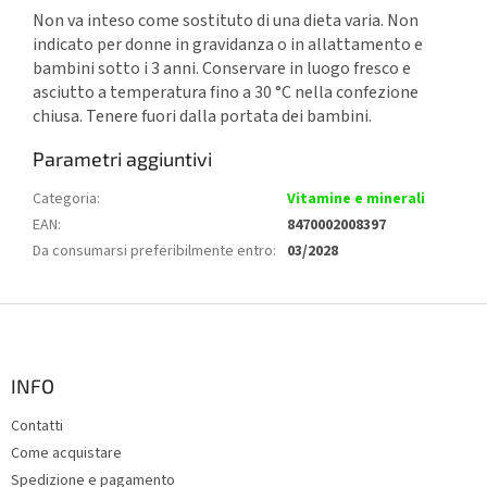
Non va inteso come sostituto di una dieta varia. Non
indicato per donne in gravidanza o in allattamento e
bambini sotto i 3 anni. Conservare in luogo fresco e
asciutto a temperatura fino a 30 °C nella confezione
chiusa. Tenere fuori dalla portata dei bambini.
Parametri aggiuntivi
Categoria
:
Vitamine e minerali
EAN
:
8470002008397
Da consumarsi preferibilmente entro
:
03/2028
P
i
è
d
INFO
i
Contatti
p
Come acquistare
a
g
Spedizione e pagamento