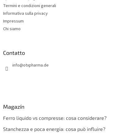
i
Termini e condizioni generali
n
Informativa sulla privacy
a
Impressum
Chi siamo
Contatto
info
@
otxpharma.de
Magazín
Ferro liquido vs compresse: cosa considerare?
Stanchezza e poca energia: cosa può influire?