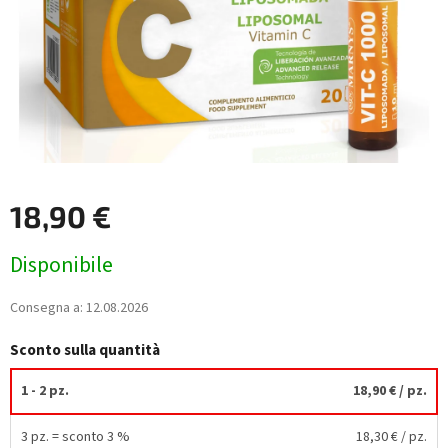
18,90 €
Prezzo
Disponibile
della
misura:
Consegna a:
12.08.2026
Sconto sulla quantità
1 - 2 pz.
18,90 €
/ pz.
3 pz. = sconto 3 %
18,30 €
/ pz.