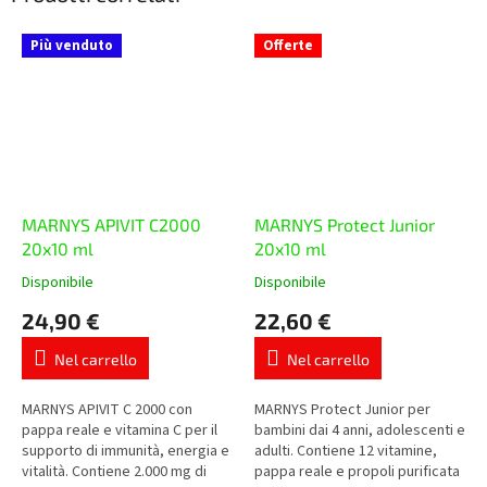
Più venduto
Offerte
MARNYS APIVIT C2000
MARNYS Protect Junior
20x10 ml
20x10 ml
Disponibile
Disponibile
La
La
valutazione
valutazione
24,90 €
22,60 €
media
media
del
del
Nel carrello
Nel carrello
prodotto
prodotto
è
è
5,0
5,0
MARNYS APIVIT C 2000 con
MARNYS Protect Junior per
su
su
pappa reale e vitamina C per il
bambini dai 4 anni, adolescenti e
5
5
supporto di immunità, energia e
adulti. Contiene 12 vitamine,
stelle.
stelle.
vitalità. Contiene 2.000 mg di
pappa reale e propoli purificata