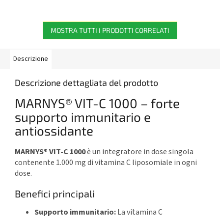
pappa reale in pratica forma
in pratici flaconcini monodose al
liquida al gusto arancia....
gusto frutti di bosco.
MOSTRA TUTTI I PRODOTTI CORRELATI
Descrizione
Descrizione dettagliata del prodotto
MARNYS® VIT-C 1000 – forte
supporto immunitario e
antiossidante
MARNYS® VIT-C 1000
è un integratore in dose singola
contenente 1.000 mg di vitamina C liposomiale in ogni
dose.
Benefici principali
Supporto immunitario:
La vitamina C