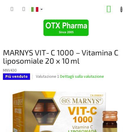
Vai
CARRE
al
contenuto
DELLA
SPESA
MARNYS VIT‑C 1000 – Vitamina C
liposomiale 20 x 10 ml
MNV430
La
Valutazione 1
Dettagli sulla valutazione
Più venduto
valutazione
media
del
prodotto
è
5,0
su
5
stelle.